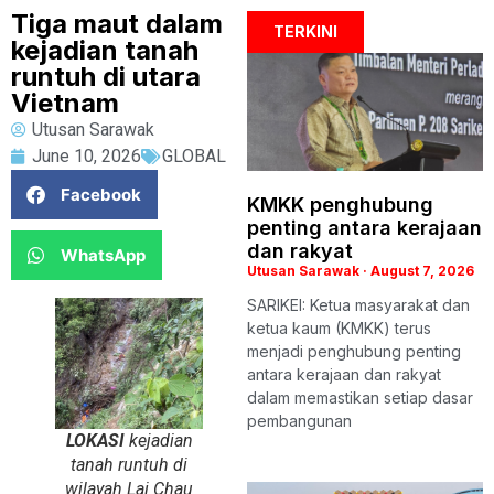
Tiga maut dalam
TERKINI
kejadian tanah
runtuh di utara
Vietnam
Utusan Sarawak
June 10, 2026
GLOBAL
Facebook
KMKK penghubung
penting antara kerajaan
dan rakyat
WhatsApp
Utusan Sarawak
August 7, 2026
SARIKEI: Ketua masyarakat dan
ketua kaum (KMKK) terus
menjadi penghubung penting
antara kerajaan dan rakyat
dalam memastikan setiap dasar
pembangunan
LOKASI
kejadian
tanah runtuh di
wilayah Lai Chau