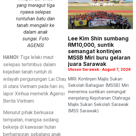
yang meragut tiga
nyawa selepas
runtuhan batu dan
tanah mengalir ke
dalam anak
Lee Kim Shin sumbang
sungai. Foto
RM10,000, suntik
AGENSI
semangat kontinjen
HANOI:
Tiga lelaki maut
MSSB Miri buru gelaran
juara Sarawak
selepas tertimbus dalam
Utusan Sarawak
August 7, 2026
kejadian tanah runtuh di
wilayah pergunungan Lai Chau
MIRI: Kontinjen Majlis Sukan
Sekolah Bahagian (MSSB) Miri
di utara Vietnam pada hari ini,
menerima suntikan semangat
lapor Xinhua memetik Agensi
menjelang Kejohanan Olahraga
Berita Vietnam.
Majlis Sukan Sekolah Sarawak
(MSS Sarawak)
Menurut pihak berkuasa
tempatan, mangsa sedang
bekerja di kawasan hutan
berhampiran sebatang anak