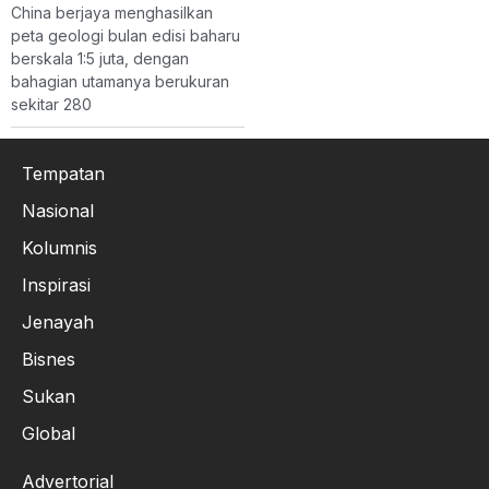
China berjaya menghasilkan
peta geologi bulan edisi baharu
berskala 1:5 juta, dengan
bahagian utamanya berukuran
sekitar 280
Tempatan
Nasional
Kolumnis
Inspirasi
Jenayah
Bisnes
Sukan
Global
Advertorial