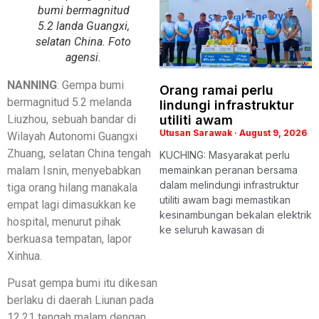
bumi bermagnitud
5.2 landa Guangxi,
selatan China. Foto
agensi.
NANNING
: Gempa bumi
Orang ramai perlu
bermagnitud 5.2 melanda
lindungi infrastruktur
Liuzhou, sebuah bandar di
utiliti awam
Utusan Sarawak
August 9, 2026
Wilayah Autonomi Guangxi
Zhuang, selatan China tengah
KUCHING: Masyarakat perlu
malam Isnin, menyebabkan
memainkan peranan bersama
dalam melindungi infrastruktur
tiga orang hilang manakala
utiliti awam bagi memastikan
empat lagi dimasukkan ke
kesinambungan bekalan elektrik
hospital, menurut pihak
ke seluruh kawasan di
berkuasa tempatan, lapor
Xinhua.
Pusat gempa bumi itu dikesan
berlaku di daerah Liunan pada
12.21 tengah malam dengan