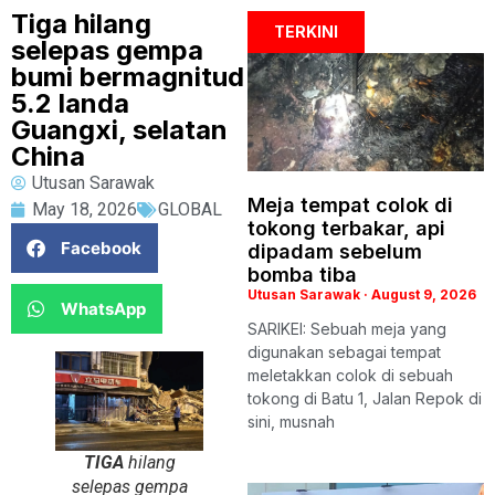
Tiga hilang
TERKINI
selepas gempa
bumi bermagnitud
5.2 landa
Guangxi, selatan
China
Utusan Sarawak
Meja tempat colok di
May 18, 2026
GLOBAL
tokong terbakar, api
Facebook
dipadam sebelum
bomba tiba
Utusan Sarawak
August 9, 2026
WhatsApp
SARIKEI: Sebuah meja yang
digunakan sebagai tempat
meletakkan colok di sebuah
tokong di Batu 1, Jalan Repok di
sini, musnah
TIGA
hilang
selepas gempa