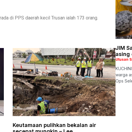
.
ada di PPS daerah kecil Trusan ialah 173 orang.
JIM S
asing
Utusan 
KUCHING
warga as
Ops Sel
Keutamaan pulihkan bekalan air
secepat mungkin – Lee