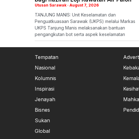
Utusan Sarawak
August 7, 2026
TANJUNG MANIS: Unit Keselamatan dan
Penguatkuasaan Sarawak (UKPS) melalui Markas
UKPS Tanjung Manis melaksanakan bantuan
pengangkutan bot serta aspek keselamatan
Tempatan
Advert
Nasional
Kebak
Kolumnis
Kemal
Inspirasi
Kesiha
Jenayah
Mahk
Bisnes
Pendid
Sukan
Global