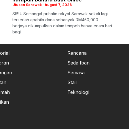
Utusan Sarawak
August 7, 2026
SIBU: Semangat prihatin rakyat Sarawak sekali lagi
terserlah apabila dana sebanyak RM450,000
berjaya dikumpulkan dalam tempoh hanya enam hari
bagi
orial
Rencana
aran
Sada Iban
angan
Semasa
tan
Stail
amah
Teknologi
ikan