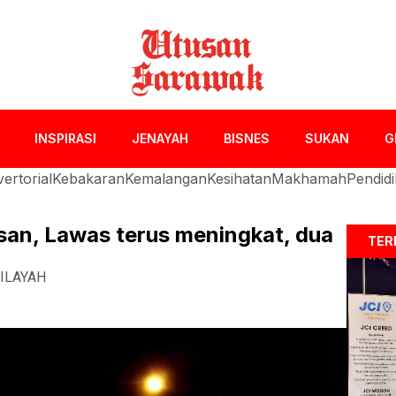
INSPIRASI
JENAYAH
BISNES
SUKAN
G
ertorial
Kebakaran
Kemalangan
Kesihatan
Makhamah
Pendid
usan, Lawas terus meningkat, dua
TER
ILAYAH