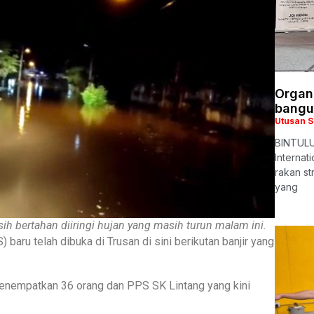
Organi
bangu
Utusan 
BINTULU:
Internat
rakan st
yang
ih bertahan diiringi hujan yang masih turun malam ini.
ru telah dibuka di Trusan di sini berikutan banjir yang
enempatkan 36 orang dan PPS SK Lintang yang kini