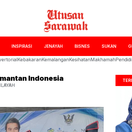
INSPIRASI
JENAYAH
BISNES
SUKAN
G
ertorial
Kebakaran
Kemalangan
Kesihatan
Makhamah
Pendid
imantan Indonesia
TER
ILAYAH