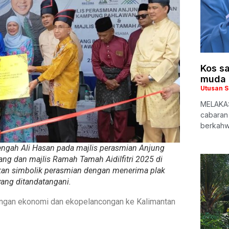
Kos s
muda 
Utusan 
MELAKA:
cabaran
berkahw
gah Ali Hasan pada majlis perasmian Anjung
 dan majlis Ramah Tamah Aidilfitri 2025 di
n simbolik perasmian dengan menerima plak
ang ditandatangani.
ngan ekonomi dan ekopelancongan ke Kalimantan