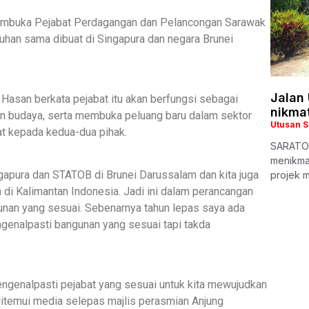
embuka Pejabat Perdagangan dan Pelancongan Sarawak
uhan sama dibuat di Singapura dan negara Brunei
Jalan 
Hasan berkata pejabat itu akan berfungsi sebagai
nikmat
 budaya, serta membuka peluang baru dalam sektor
Utusan 
t kepada kedua-dua pihak.
SARATOK:
menikmat
ngapura dan STATOB di Brunei Darussalam dan kita juga
projek m
di Kalimantan Indonesia. Jadi ini dalam perancangan
unan yang sesuai. Sebenarnya tahun lepas saya ada
genalpasti bangunan yang sesuai tapi takda
mengenalpasti pejabat yang sesuai untuk kita mewujudkan
ditemui media selepas majlis perasmian Anjung