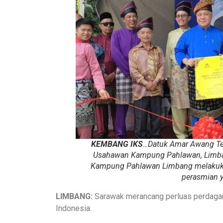
KEMBANG IKS
…Datuk Amar Awang Ten
Usahawan Kampung Pahlawan, Limbang
Kampung Pahlawan Limbang melakuka
perasmian y
LIMBANG:
Sarawak merancang perluas perdaga
Indonesia.