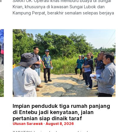
l
SARATOK: Operasi khas memburu buaya di Sungai
Krian, khususnya di kawasan Sungai Lubok dan
Kampung Perpat, berakhir semalam selepas berjaya
Impian penduduk tiga rumah panjang
di Entebu jadi kenyataan, jalan
pertanian siap dinaik taraf
Utusan Sarawak
August 8, 2026