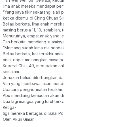
Tan Wei Wei, 39, berkata, keutamaan beliau ketika ini ialah memas
lima anak mereka mendapat pembiayaan pendidikan yang mencuk
“Yang saya fikir sekarang ialah pendidikan masa depan mereka. M
ketika ditemui di Ching Chuan Sibu Mortuary Hall di Jalan Bukit Lima 
Beliau berkata, lima anak mereka masing-
masing berusia 11, 10, sembilan, tujuh dan empat tahun.
Menurutnya, empat anak yang lebih besar bersekolah di SJK(C) T
Tan berkata, mendiang suaminya telah lama berhasrat untuk dipin
“Memang sudah lama dia hendak berpindah balik ke sini, tetapi be
Beliau berkata, kali terakhir anak-
anak dapat meluangkan masa bersama bapa mereka ialah ketika s
Koperal Chiu, 40, merupakan antara tiga anggota polis yang maut 
semalam.
Jenazah beliau diterbangkan dari Lapangan Terbang Pasukan Gera
Van yang membawa jasad mendiang kemudian diiringi kenderaan poli
Upacara penghormatan terakhir akan diadakan di dewan berkena
Abu mendiang kemudian akan disemadikan di Methodist Grace Mem
Dua lagi mangsa yang turut terkorban dalam kejadian itu ialah L
Ketiga-
tiga mereka bertugas di Balai Polis Weston, Beaufort.
Oleh Akun Giman