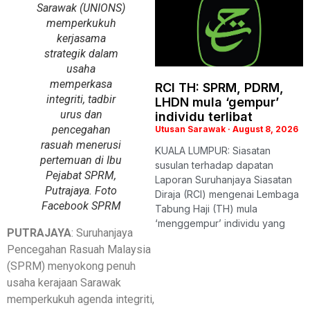
Sarawak (UNIONS)
memperkukuh
kerjasama
strategik dalam
usaha
memperkasa
RCI TH: SPRM, PDRM,
integriti, tadbir
LHDN mula ‘gempur’
urus dan
individu terlibat
pencegahan
Utusan Sarawak
August 8, 2026
rasuah menerusi
KUALA LUMPUR: Siasatan
pertemuan di Ibu
susulan terhadap dapatan
Pejabat SPRM,
Laporan Suruhanjaya Siasatan
Putrajaya. Foto
Diraja (RCI) mengenai Lembaga
Facebook SPRM
Tabung Haji (TH) mula
‘menggempur’ individu yang
PUTRAJAYA
: Suruhanjaya
Pencegahan Rasuah Malaysia
(SPRM) menyokong penuh
usaha kerajaan Sarawak
memperkukuh agenda integriti,