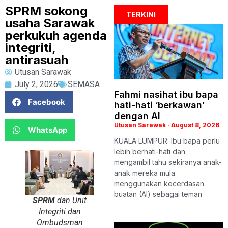
SPRM sokong
TERKINI
usaha Sarawak
perkukuh agenda
integriti,
antirasuah
Utusan Sarawak
July 2, 2026
SEMASA
Fahmi nasihat ibu bapa
Facebook
hati-hati ‘berkawan’
dengan AI
Utusan Sarawak
August 8, 2026
WhatsApp
KUALA LUMPUR: Ibu bapa perlu
lebih berhati-hati dan
mengambil tahu sekiranya anak-
anak mereka mula
menggunakan kecerdasan
buatan (AI) sebagai teman
SPRM
dan Unit
Integriti dan
Ombudsman