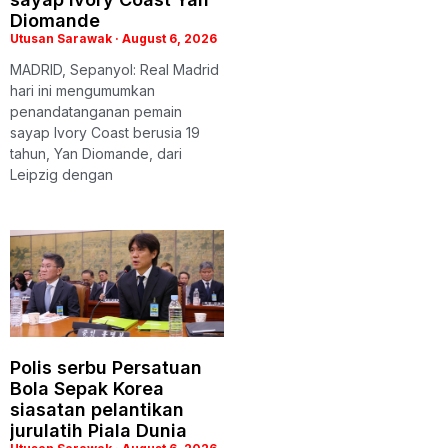
Diomande
Utusan Sarawak
August 6, 2026
MADRID, Sepanyol: Real Madrid
hari ini mengumumkan
penandatanganan pemain
sayap Ivory Coast berusia 19
tahun, Yan Diomande, dari
Leipzig dengan
Polis serbu Persatuan
Bola Sepak Korea
siasatan pelantikan
jurulatih Piala Dunia