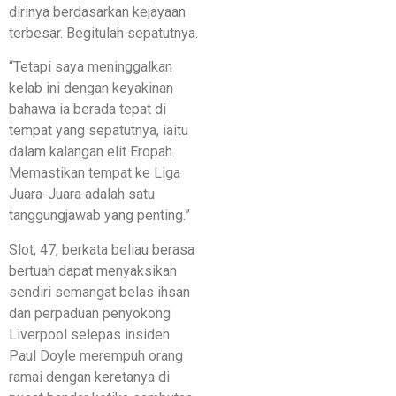
dirinya berdasarkan kejayaan
terbesar. Begitulah sepatutnya.
“Tetapi saya meninggalkan
kelab ini dengan keyakinan
bahawa ia berada tepat di
tempat yang sepatutnya, iaitu
dalam kalangan elit Eropah.
Memastikan tempat ke Liga
Juara-Juara adalah satu
tanggungjawab yang penting.”
Slot, 47, berkata beliau berasa
bertuah dapat menyaksikan
sendiri semangat belas ihsan
dan perpaduan penyokong
Liverpool selepas insiden
Paul Doyle merempuh orang
ramai dengan keretanya di