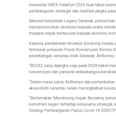
menyertai IMEX Frankfurt 2026 buat tahun keem
pembangunan strategik dan manfaat jangka panj
Menurut kenyataan Legacy Sarawak, penyertaan 
mempromosikan destinasi kepada usaha memban
menjana impak berterusan kepada ekonomi, kom
Katanya, pendekatan tersebut disokong melalui 
termasuk peluasan Pusat Konvensyen Borneo Ku
penerbangan serantau milik Sarawak, AirBorneo.
“BCCK2 yang dijangka siap pada 2028 bakal men
konvensyen dan pameran antarabangsa berskala
“Dalam masa sama, AirBorneo dan pertumbuhan 
aksesibiliti serantau selain meningkatkan kese
“Bertemakan ‘Mendorong Impak Bersama, penyer
komitmen negeri terhadap kerjasama strategik, 
Strategi Pembangunan Pasca Covid-19 2030 (PCD