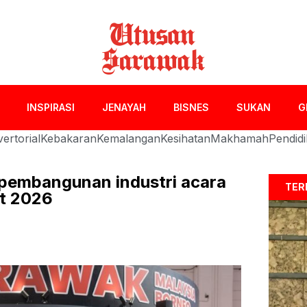
INSPIRASI
JENAYAH
BISNES
SUKAN
G
ertorial
Kebakaran
Kemalangan
Kesihatan
Makhamah
Pendid
pembangunan industri acara
TER
rt 2026