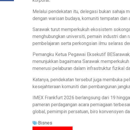
korporat.
Melalui pendekatan itu, delegasi bukan sahaja m
dengan warisan budaya, komuniti tempatan dan 
Sarawak turut memperkukuh ekosistem sokonga
menghubungkan universiti, pemain industri dan r
pembelajaran serta perkongsian ilmu selaras de
Pemangku Ketua Pegawai Eksekutif BESarawak, J
menunjukkan bagaimana Sarawak memperkukuh ke
menerusi pelaburan dalam infrastruktur fizikal da
Katanya, pendekatan tersebut juga membuka pe
kesejahteraan komuniti dan pembangunan jangka
IMEX Frankfurt 2026 berlangsung dari 19 hingg
pameran perdagangan acara perniagaan terbesa
global, pemimpin persatuan, biro konvensyen dan
Bisnes