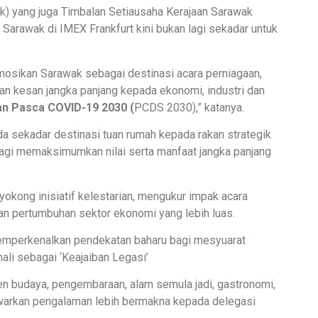
) yang juga Timbalan Setiausaha Kerajaan Sarawak
 Sarawak di IMEX Frankfurt kini bukan lagi sekadar untuk
mosikan Sarawak sebagai destinasi acara perniagaan,
an kesan jangka panjang kepada ekonomi, industri dan
n Pasca COVID-19 2030
(
PCDS 2030),” katanya.
da sekadar destinasi tuan rumah kepada rakan strategik
agi memaksimumkan nilai serta manfaat jangka panjang
kong inisiatif kelestarian, mengukur impak acara
an pertumbuhan sektor ekonomi yang lebih luas.
mperkenalkan pendekatan baharu bagi mesyuarat
ali sebagai ‘Keajaiban Legasi’
en budaya, pengembaraan, alam semula jadi, gastronomi,
awarkan pengalaman lebih bermakna kepada delegasi