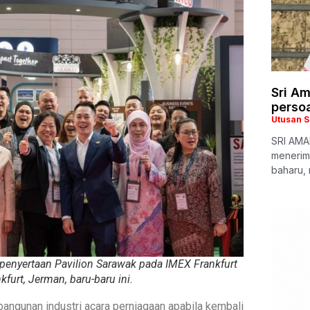
Sri A
persoa
Utusan 
SRI AMAN
menerim
baharu,
enyertaan Pavilion Sarawak pada IMEX Frankfurt
furt, Jerman, baru-baru ini.
gunan industri acara perniagaan apabila kembali