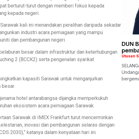
pat berturut-turut dengan memberi fokus kepada
ang kepada negeri.
Sarawak kali ini menandakan peralihan daripada sekadar
gunkan industri acara perniagaan yang mampu
uniti dan pembangunan negeri.
DUN B
pemba
pelaburan besar dalam infrastruktur dan keterhubungan
Utusan 
ching 2 (BCCK2) serta pengenalan syarikat
SELANGA
Undanga
ingkatkan kapasiti Sarawak untuk menganjurkan
bergema 
 besar.
jenama hotel antarabangsa dijangka memperkukuh
luruhan ekosistem acara perniagaan Sarawak.
taan Sarawak di IMEX Frankfurt turut mencerminkan
kelestarian, inovasi dan pembangunan selaras dengan
S 2030),” katanya dalam kenyataan hari ini.