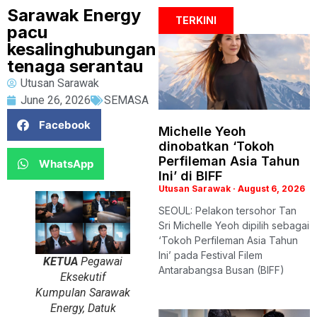
Sarawak Energy
TERKINI
pacu
kesalinghubungan
tenaga serantau
Utusan Sarawak
June 26, 2026
SEMASA
Facebook
Michelle Yeoh
dinobatkan ‘Tokoh
Perfileman Asia Tahun
WhatsApp
Ini’ di BIFF
Utusan Sarawak
August 6, 2026
SEOUL: Pelakon tersohor Tan
Sri Michelle Yeoh dipilih sebagai
‘Tokoh Perfileman Asia Tahun
Ini’ pada Festival Filem
KETUA
Pegawai
Antarabangsa Busan (BIFF)
Eksekutif
Kumpulan Sarawak
Energy, Datuk