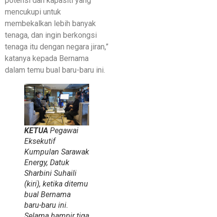
potensi dan kapasiti yang
mencukupi untuk
membekalkan lebih banyak
tenaga, dan ingin berkongsi
tenaga itu dengan negara jiran,”
katanya kepada Bernama
dalam temu bual baru-baru ini.
KETUA
Pegawai
Eksekutif
Kumpulan Sarawak
Energy, Datuk
Sharbini Suhaili
(kiri), ketika ditemu
bual Bernama
baru-baru ini.
Selama hampir tiga