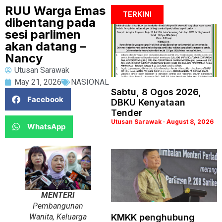
RUU Warga Emas
TERKINI
dibentang pada
sesi parlimen
akan datang –
Nancy
Utusan Sarawak
May 21, 2026
NASIONAL
Sabtu, 8 Ogos 2026,
Facebook
DBKU Kenyataan
Tender
Utusan Sarawak
August 8, 2026
WhatsApp
MENTERI
Pembangunan
Wanita, Keluarga
KMKK penghubung