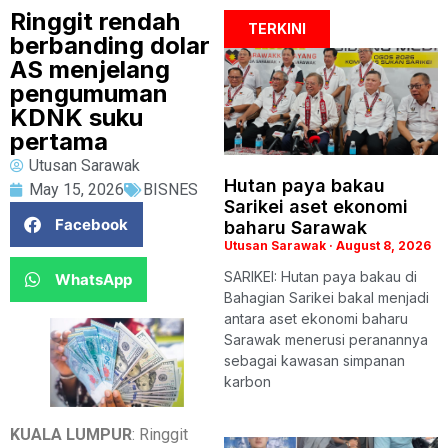
Ringgit rendah
TERKINI
berbanding dolar
AS menjelang
pengumuman
KDNK suku
pertama
Utusan Sarawak
Hutan paya bakau
May 15, 2026
BISNES
Sarikei aset ekonomi
Facebook
baharu Sarawak
Utusan Sarawak
August 8, 2026
SARIKEI: Hutan paya bakau di
WhatsApp
Bahagian Sarikei bakal menjadi
antara aset ekonomi baharu
Sarawak menerusi peranannya
sebagai kawasan simpanan
karbon
KUALA LUMPUR
: Ringgit