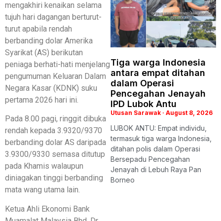
mengakhiri kenaikan selama
tujuh hari dagangan berturut-
turut apabila rendah
berbanding dolar Amerika
Syarikat (AS) berikutan
Tiga warga Indonesia
peniaga berhati-hati menjelang
antara empat ditahan
pengumuman Keluaran Dalam
dalam Operasi
Negara Kasar (KDNK) suku
Pencegahan Jenayah
pertama 2026 hari ini.
IPD Lubok Antu
Utusan Sarawak
August 8, 2026
Pada 8.00 pagi, ringgit dibuka
LUBOK ANTU: Empat individu,
rendah kepada 3.9320/9370
termasuk tiga warga Indonesia,
berbanding dolar AS daripada
ditahan polis dalam Operasi
3.9300/9330 semasa ditutup
Bersepadu Pencegahan
pada Khamis walaupun
Jenayah di Lebuh Raya Pan
diniagakan tinggi berbanding
Borneo
mata wang utama lain.
Ketua Ahli Ekonomi Bank
Muamalat Malaysia Bhd, Dr