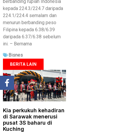
berbanding rupiah Indonesia
kepada 224.3/224.7 daripada
224.1/224.4 semalam dan
menurun berbanding peso
Filipina kepada 6.38/6.39
daripada 6.37/6.38 sebelum
ini. – Bernama
Bisnes
BERITA LAIN
Kia perkukuh kehadiran
di Sarawak menerusi
pusat 3S baharu di
Kuching