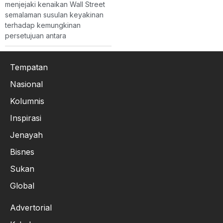
menjejaki kenaikan Wall Street
semalaman susulan keyakinan
terhadap kemungkinan
persetujuan antara
Tempatan
Nasional
Kolumnis
Inspirasi
Jenayah
Bisnes
Sukan
Global
Advertorial