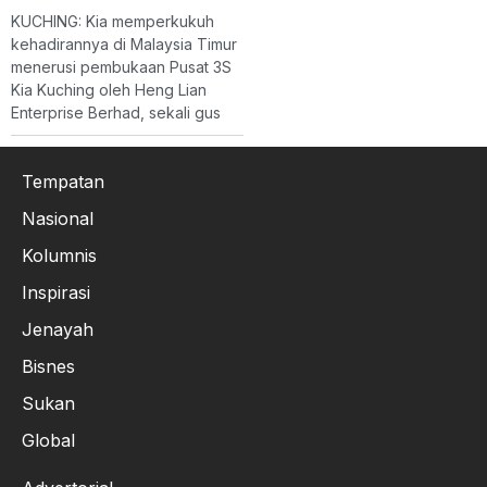
KUCHING: Kia memperkukuh
kehadirannya di Malaysia Timur
menerusi pembukaan Pusat 3S
Kia Kuching oleh Heng Lian
Enterprise Berhad, sekali gus
Tempatan
Nasional
Kolumnis
Inspirasi
Jenayah
Bisnes
Sukan
Global