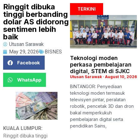
Ringgit dibuka
TERKINI
tinggi berbanding
dolar AS didorong
sentimen lebih
baik
Utusan Sarawak
May 29, 2026
BISNES
Teknologi moden
Facebook
perkasa pembelajaran
digital, STEM di SJKC
Utusan Sarawak
August 10, 2026
WhatsApp
BINTANGOR: Penyediaan
teknologi moden termasuk
televisyen pintar, peralatan
robotik, pencetak 3D dan dron
bakal memperkukuh
pembelajaran digital serta
pendidikan Sains,
KUALA LUMPUR:
Ringgit dibuka tinggi