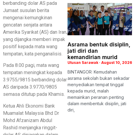
berbanding dolar AS pada
Jumaat susulan berita
mengenai kemungkinan
gencatan senjata antara
Amerika Syarikat (AS) dan Iran,
yang dijangka memberi impak
Asrama bentuk disiplin,
positif kepada mata wang
jati diri dan
tempatan, kata penganalisis.
kemandirian murid
Utusan Sarawak
August 10, 2026
Pada 8.00 pagi, mata wang
BINTANGOR: Kemudahan
tempatan meningkat kepada
asrama sekolah bukan sekadar
3.9755/9815 berbanding dolar
menyediakan tempat tinggal
AS daripada 3.9770/9805
kepada murid, malah
semasa ditutup pada Khamis.
memainkan peranan penting
dalam membentuk disiplin, jati
Ketua Ahli Ekonomi Bank
diri,
Muamalat Malaysia Bhd Dr
Mohd Afzanizam Abdul
Rashid menjangka ringgit-
dolar AS diniagakan dalam