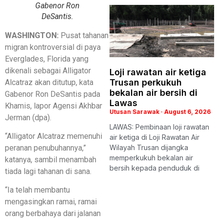
Gabenor Ron
DeSantis.
WASHINGTON:
Pusat tahanan
migran kontroversial di paya
Everglades, Florida yang
dikenali sebagai Alligator
Loji rawatan air ketiga
Trusan perkukuh
Alcatraz akan ditutup, kata
bekalan air bersih di
Gabenor Ron DeSantis pada
Lawas
Khamis, lapor Agensi Akhbar
Utusan Sarawak
August 6, 2026
Jerman (dpa).
LAWAS: Pembinaan loji rawatan
“Alligator Alcatraz memenuhi
air ketiga di Loji Rawatan Air
peranan penubuhannya,”
Wilayah Trusan dijangka
memperkukuh bekalan air
katanya, sambil menambah
bersih kepada penduduk di
tiada lagi tahanan di sana.
“Ia telah membantu
mengasingkan ramai, ramai
orang berbahaya dari jalanan