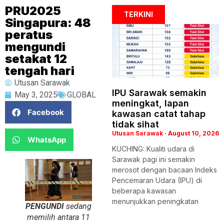
PRU2025
TERKINI
Singapura: 48
peratus
mengundi
setakat 12
tengah hari
Utusan Sarawak
IPU Sarawak semakin
May 3, 2025
GLOBAL
meningkat, lapan
Facebook
kawasan catat tahap
tidak sihat
Utusan Sarawak
August 10, 2026
WhatsApp
KUCHING: Kualiti udara di
Sarawak pagi ini semakin
merosot dengan bacaan Indeks
Pencemaran Udara (IPU) di
beberapa kawasan
menunjukkan peningkatan
PENGUNDI
sedang
memilih antara 11