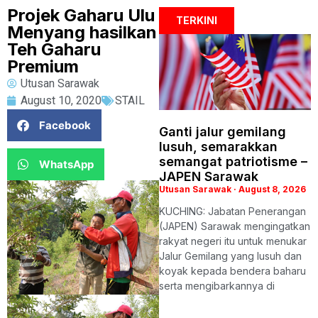
Projek Gaharu Ulu
TERKINI
Menyang hasilkan
Teh Gaharu
Premium
Utusan Sarawak
August 10, 2020
STAIL
Facebook
Ganti jalur gemilang
lusuh, semarakkan
semangat patriotisme –
WhatsApp
JAPEN Sarawak
Utusan Sarawak
August 8, 2026
KUCHING: Jabatan Penerangan
(JAPEN) Sarawak mengingatkan
rakyat negeri itu untuk menukar
Jalur Gemilang yang lusuh dan
koyak kepada bendera baharu
serta mengibarkannya di