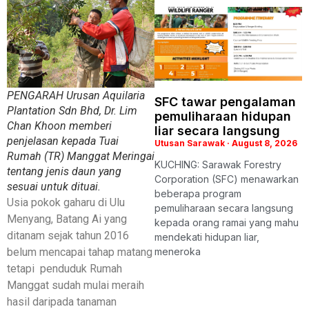
PENGARAH Urusan Aquilaria
SFC tawar pengalaman
Plantation Sdn Bhd, Dr. Lim
pemuliharaan hidupan
Chan Khoon memberi
liar secara langsung
penjelasan kepada Tuai
Utusan Sarawak
August 8, 2026
Rumah (TR) Manggat Meringai
KUCHING: Sarawak Forestry
tentang jenis daun yang
Corporation (SFC) menawarkan
sesuai untuk dituai.
beberapa program
Usia pokok gaharu di Ulu
pemuliharaan secara langsung
Menyang, Batang Ai yang
kepada orang ramai yang mahu
ditanam sejak tahun 2016
mendekati hidupan liar,
belum mencapai tahap matang
meneroka
tetapi penduduk Rumah
Manggat sudah mulai meraih
hasil daripada tanaman