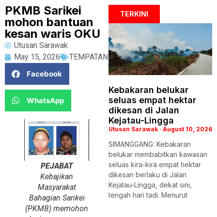
PKMB Sarikei
TERKINI
mohon bantuan
kesan waris OKU
Utusan Sarawak
May 15, 2026
TEMPATAN
Facebook
Kebakaran belukar
seluas empat hektar
WhatsApp
dikesan di Jalan
Kejatau-Lingga
Utusan Sarawak
August 10, 2026
SIMANGGANG: Kebakaran
belukar membabitkan kawasan
seluas kira-kira empat hektar
PEJABAT
dikesan berlaku di Jalan
Kebajikan
Kejatau-Lingga, dekat sini,
Masyarakat
tengah hari tadi. Menurut
Bahagian Sarikei
(PKMB) memohon