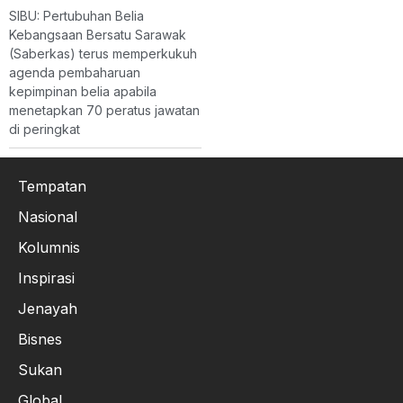
SIBU: Pertubuhan Belia
Kebangsaan Bersatu Sarawak
(Saberkas) terus memperkukuh
agenda pembaharuan
kepimpinan belia apabila
menetapkan 70 peratus jawatan
di peringkat
Tempatan
Nasional
Kolumnis
Inspirasi
Jenayah
Bisnes
Sukan
Global