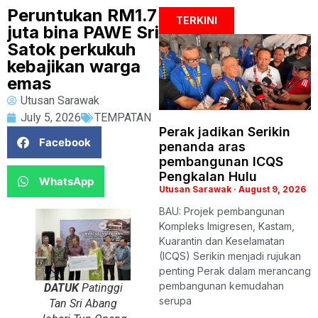
Peruntukan RM1.7
TERKINI
juta bina PAWE Sri
Satok perkukuh
kebajikan warga
emas
Utusan Sarawak
July 5, 2026
TEMPATAN
Perak jadikan Serikin
Facebook
penanda aras
pembangunan ICQS
Pengkalan Hulu
WhatsApp
Utusan Sarawak
August 9, 2026
BAU: Projek pembangunan
Kompleks Imigresen, Kastam,
Kuarantin dan Keselamatan
(ICQS) Serikin menjadi rujukan
penting Perak dalam merancang
pembangunan kemudahan
DATUK
Patinggi
serupa
Tan Sri Abang