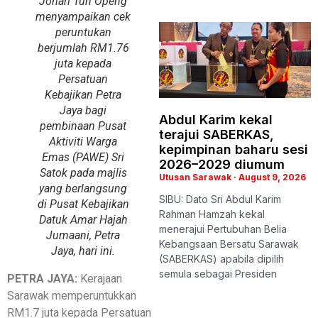
Johari Tun Openg
menyampaikan cek
peruntukan
berjumlah RM1.76
juta kepada
Persatuan
Kebajikan Petra
Jaya bagi
Abdul Karim kekal
pembinaan Pusat
terajui SABERKAS,
Aktiviti Warga
kepimpinan baharu sesi
Emas (PAWE) Sri
2026–2029 diumum
Satok pada majlis
Utusan Sarawak
August 9, 2026
yang berlangsung
SIBU: Dato Sri Abdul Karim
di Pusat Kebajikan
Rahman Hamzah kekal
Datuk Amar Hajah
menerajui Pertubuhan Belia
Jumaani, Petra
Kebangsaan Bersatu Sarawak
Jaya, hari ini.
(SABERKAS) apabila dipilih
semula sebagai Presiden
PETRA JAYA:
Kerajaan
Sarawak memperuntukkan
RM1.7 juta kepada Persatuan