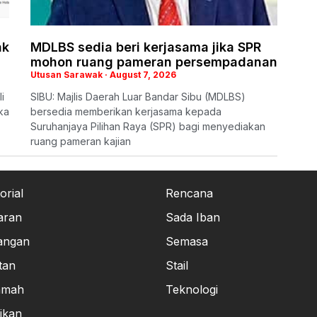
ak
MDLBS sedia beri kerjasama jika SPR
mohon ruang pameran persempadanan
Utusan Sarawak
August 7, 2026
i
SIBU: Majlis Daerah Luar Bandar Sibu (MDLBS)
ka
bersedia memberikan kerjasama kepada
Suruhanjaya Pilihan Raya (SPR) bagi menyediakan
ruang pameran kajian
orial
Rencana
aran
Sada Iban
angan
Semasa
tan
Stail
amah
Teknologi
ikan