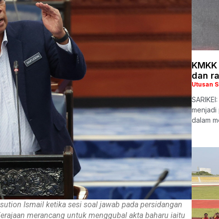
KMKK 
dan r
Utusan 
SARIKEI
menjadi
dalam m
sution Ismail ketika sesi soal jawab pada persidangan
Kerajaan merancang untuk menggubal akta baharu iaitu