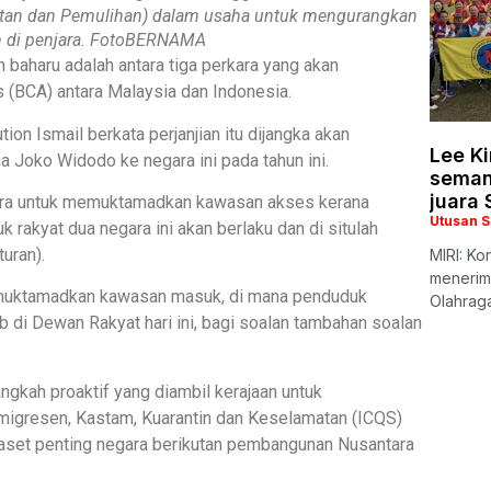
tan dan Pemulihan) dalam usaha untuk mengurangkan
n di penjara. FotoBERNAMA
aharu adalah antara tiga perkara yang akan
 (BCA) antara Malaysia dan Indonesia.
on Ismail berkata perjanjian itu dijangka akan
Lee K
a Joko Widodo ke negara ini pada tahun ini.
seman
juara
egara untuk memuktamadkan kawasan akses kerana
Utusan 
uk rakyat dua negara ini akan berlaku dan di situlah
uran).
MIRI: Ko
menerim
muktamadkan kawasan masuk, di mana penduduk
Olahrag
b di Dewan Rakyat hari ini, bagi soalan tambahan soalan
angkah proaktif yang diambil kerajaan untuk
migresen, Kastam, Kuarantin dan Keselamatan (ICQS)
aset penting negara berikutan pembangunan Nusantara