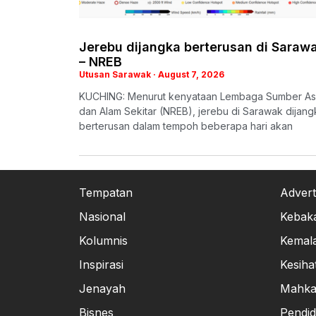
Jerebu dijangka berterusan di Saraw
– NREB
Utusan Sarawak
August 7, 2026
KUCHING: Menurut kenyataan Lembaga Sumber Asl
dan Alam Sekitar (NREB), jerebu di Sarawak dijang
berterusan dalam tempoh beberapa hari akan
Tempatan
Advert
Nasional
Kebak
Kolumnis
Kemal
Inspirasi
Kesiha
Jenayah
Mahk
Bisnes
Pendid