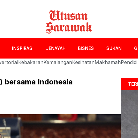
INSPIRASI
JENAYAH
BISNES
SUKAN
G
ertorial
Kebakaran
Kemalangan
Kesihatan
Makhamah
Pendid
A) bersama Indonesia
TER