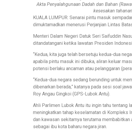
Akta Penyalahgunaan Dadah dan Bahan (Rawa
kesesakan tahana
KUALA LUMPUR: Senarai pintu masuk sempadan b
dimuktamadkan menerusi Perjanjian Lintas Batas
Menteri Dalam Negeri Datuk Seri Saifuddin Nasuti
ditandatangani ketika lawatan Presiden Indonesi
“Kedua, kita juga telah bersetuju kedua-dua n
apabila pintu masuk ini dibuka, aliran keluar mas
potensi berlaku ancaman atau pelanggaran (perat
“Kedua-dua negara sedang berunding untuk me
dibenarkan berada,” katanya pada sesi soal jawa
Roy Angau Gingkoi (GPS-Lubok Antu).
Ahli Parlimen Lubok Antu itu ingin tahu tentang l
meningkatkan tahap keselamatan di Kompleks I
dan kawasan sekitarnya terutama membabitkan 
sebagai ibu kota baharu negara jiran.