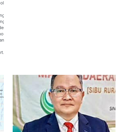
olis yang maut selepas dipercayai terkena renjatan elektrik ketika
ng Pasukan Gerakan Udara (PGU) Polis Diraja Malaysia (PDRM) Kota
 kenderaan polis serta ahli keluarga ke Ching Chuan Sibu Mortuary 
 dewan berkenaan pada 7.30 pagi esok sebelum mendiang dibawa k
odist Grace Memorial Park di Jalan Kemuyang.
an itu ialah Lans Koperal Mohamad Nur Hafiz Ibrahim, 29, dan Lans
t.