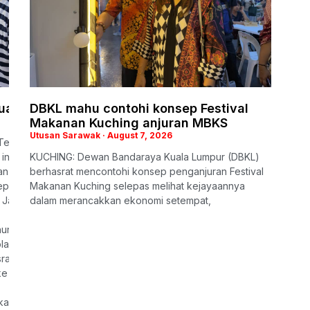
uarga iringi penghormatan terakhir
DBKL mahu contohi konsep Festival
Makanan Kuching anjuran MBKS
Utusan Sarawak
August 7, 2026
Teck Siong ke kampung halamannya hari ini, balu anggota Polis Dir
ini ialah memastikan kelima-
KUCHING: Dewan Bandaraya Kuala Lumpur (DBKL)
an yang mencukupi memandangkan mereka masih kecil.
berhasrat mencontohi konsep penganjuran Festival
depan mereka. Mereka semua masih kecil, sedangkan gaji suami buka
Makanan Kuching selepas melihat kejayaannya
Jalan Bukit Lima di sini, lewat petang tadi.
dalam merancakkan ekonomi setempat,
hun.
ah di SJK(C) Tung Hua, Sibu, manakala anak bongsu mengikuti pend
rat untuk dipindahkan semula bertugas ke Sibu supaya dapat tinggal
sini, tetapi belum berjaya,” katanya.
ialah ketika sambutan Tahun Baharu Cina lalu.