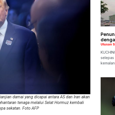
Penun
dengan
Utusan 
KUCHING:
selepas 
kemalang
anjian damai yang dicapai antara AS dan Iran akan
ghantaran tenaga melalui Selat Hormuz kembali
npa sekatan. Foto AFP