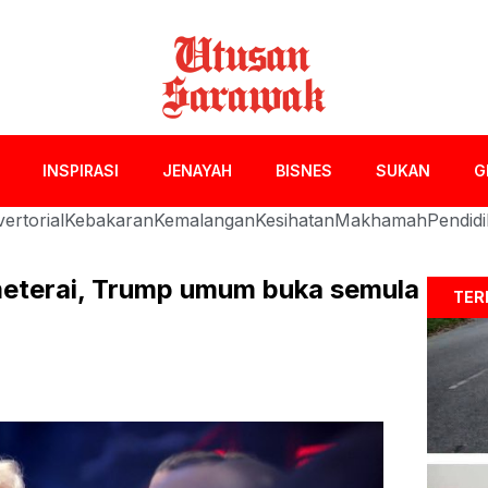
INSPIRASI
JENAYAH
BISNES
SUKAN
G
ertorial
Kebakaran
Kemalangan
Kesihatan
Makhamah
Pendid
meterai, Trump umum buka semula
TER