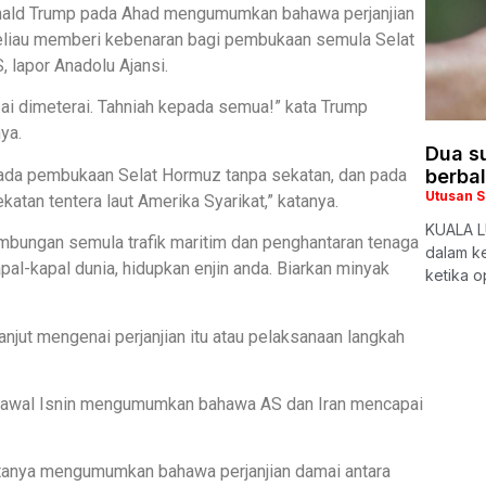
onald Trump pada Ahad mengumumkan bahawa perjanjian
beliau memberi kebenaran bagi pembukaan semula Selat
 lapor Anadolu Ajansi.
esai dimeterai. Tahniah kepada semua!” kata Trump
ya.
Dua su
ada pembukaan Selat Hormuz tanpa sekatan, dan pada
berba
Utusan 
an tentera laut Amerika Syarikat,” katanya.
KUALA L
bungan semula trafik maritim dan penghantaran tenaga
dalam k
apal-kapal dunia, hidupkan enjin anda. Biarkan minyak
ketika o
njut mengenai perjanjian itu atau pelaksanaan langkah
a awal Isnin mengumumkan bahawa AS dan Iran mencapai
citanya mengumumkan bahawa perjanjian damai antara