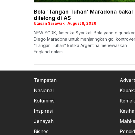
Bola ‘Tangan Tuhan’ Maradona bakal
dilelong di AS
Utusan Sarawak
August 8, 2026
NEW YORK, Amerika Syarikat: Bola yang digunaka
Diego Maradona untuk menjaringkan gol kontrover
“Tangan Tuhan” ketika Argentina menewaskan
England dalam
Tempatan
Advert
Nasional
Kebak
Kolumnis
Kemal
Inspirasi
Kesiha
Jenayah
Mahk
Bisnes
Pendid