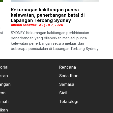
Kekurangan kakitangan punca
kelewatan, penerbangan batal di
Lapangan Terbang Sydney
Utusan Sarawak
August 7, 2026
n
si
SYDNEY: Kekurangan kakitangan perkhidmatan
penerbangan yang dilaporkan menjadi punca
kelewatan penerbangan secara meluas dan
beberapa pembatalan di Lapangan Terbang Sydney
orial
Rencana
aran
Sada Iban
angan
Semasa
tan
Stail
amah
Teknologi
ikan