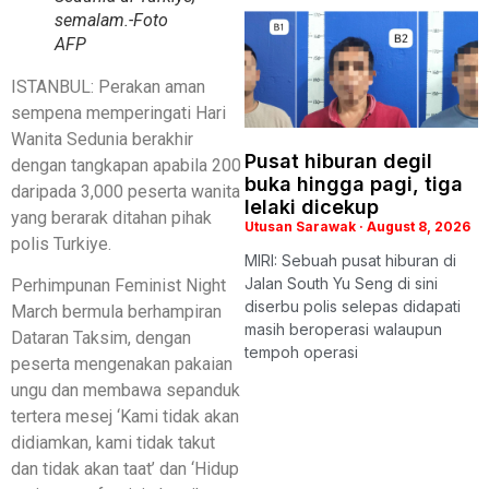
semalam.-Foto
AFP
ISTANBUL: Perakan aman
sempena memperingati Hari
Wanita Sedunia berakhir
Pusat hiburan degil
dengan tangkapan apabila 200
buka hingga pagi, tiga
daripada 3,000 peserta wanita
lelaki dicekup
yang berarak ditahan pihak
Utusan Sarawak
August 8, 2026
polis Turkiye.
MIRI: Sebuah pusat hiburan di
Jalan South Yu Seng di sini
Perhimpunan Feminist Night
diserbu polis selepas didapati
March bermula berhampiran
masih beroperasi walaupun
Dataran Taksim, dengan
tempoh operasi
peserta mengenakan pakaian
ungu dan membawa sepanduk
tertera mesej ‘Kami tidak akan
didiamkan, kami tidak takut
dan tidak akan taat’ dan ‘Hidup