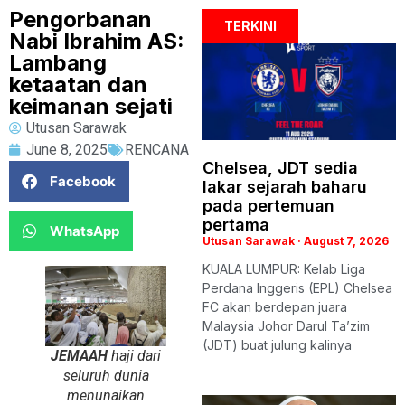
Pengorbanan
TERKINI
Nabi Ibrahim AS:
Lambang
ketaatan dan
keimanan sejati
Utusan Sarawak
June 8, 2025
RENCANA
Chelsea, JDT sedia
Facebook
lakar sejarah baharu
pada pertemuan
pertama
WhatsApp
Utusan Sarawak
August 7, 2026
KUALA LUMPUR: Kelab Liga
Perdana Inggeris (EPL) Chelsea
FC akan berdepan juara
Malaysia Johor Darul Ta’zim
(JDT) buat julung kalinya
JEMAAH
haji dari
seluruh dunia
menunaikan