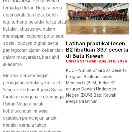
PUTRAJAYA
: Penghayatan
terhadap Rukun Negara perlu
diperkukuh dan tidak boleh
lagi terhenti sekadar lafaz atau
hafalan, khususnya dalam
mendepani cabaran polarisasi
sosial, budaya digital serta
Latihan praktikal lesen
B2 libatkan 337 peserta
peningkatan ujaran kebencian
di Batu Kawah
dalam masyarakat, kata ahli
Utusan Sarawak
August 8, 2026
akademik.
KUCHING: Seramai 337 peserta
Mereka berpandangan
Program Bantuan Lesen
peringatan berulang kali oleh
Memandu (BLM) Kelas B2
anjuran Dewan Undangan
Yang di-Pertuan Agong Sultan
Negeri (DUN) Batu Kawah
Ibrahim mengenai kepentingan
menjalani latihan
Rukun Negara sejak
kebelakangan ini wajar
dijadikan pemangkin untuk
menilai semula tahap