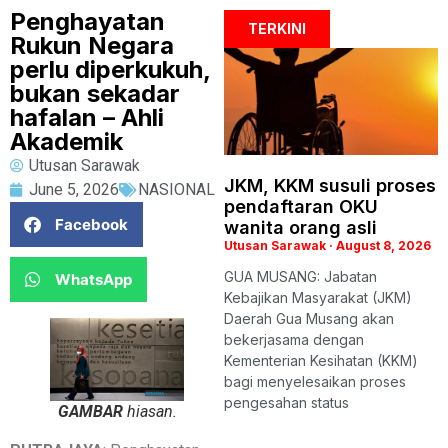
Penghayatan
TERKINI
Rukun Negara
perlu diperkukuh,
bukan sekadar
hafalan – Ahli
Akademik
Utusan Sarawak
JKM, KKM susuli proses
June 5, 2026
NASIONAL
pendaftaran OKU
Facebook
wanita orang asli
Utusan Sarawak
August 8, 2026
GUA MUSANG: Jabatan
WhatsApp
Kebajikan Masyarakat (JKM)
Daerah Gua Musang akan
bekerjasama dengan
Kementerian Kesihatan (KKM)
bagi menyelesaikan proses
pengesahan status
GAMBAR
hiasan.