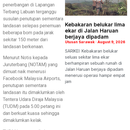
penerbangan di Lapangan
Terbang Labuan terganggu
susulan penutupan sementara
Kebakaran belukar lima
landasan selepas penemuan
ekar di Jalan Haruan
beberapa bom pada jarak
berjaya dipadam
sekitar 150 meter dari
Utusan Sarawak
August 9, 2026
landasan berkenaan.
SARIKEI: Kebakaran belukar
seluas sekitar lima ekar
Menurut Notis kepada
berhampiran sebuah rumah di
Juruterbang (NOTAM) yang
Jalan Haruan berjaya dipadam
dimuat naik menerusi
menerusi operasi hampir empat
Facebook Malaysia Airports,
jam
penutupan sementara
landasan itu dimaklumkan oleh
Tentera Udara Diraja Malaysia
(TUDM) pada 5.00 petang ini
dan berkuat kuasa sehingga
dimaklumkan kelak.