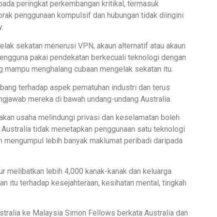
ada peringkat perkembangan kritikal, termasuk
orak penggunaan kompulsif dan hubungan tidak diingini
y.
k sekatan menerusi VPN, akaun alternatif atau akaun
mengguna pakai pendekatan berkecuali teknologi dengan
g mampu menghalang cubaan mengelak sekatan itu.
bang terhadap aspek pematuhan industri dan terus
gjawab mereka di bawah undang-undang Australia.
kan usaha melindungi privasi dan keselamatan boleh
 Australia tidak menetapkan penggunaan satu teknologi
m mengumpul lebih banyak maklumat peribadi daripada
r melibatkan lebih 4,000 kanak-kanak dan keluarga
 itu terhadap kesejahteraan, kesihatan mental, tingkah
tralia ke Malaysia Simon Fellows berkata Australia dan