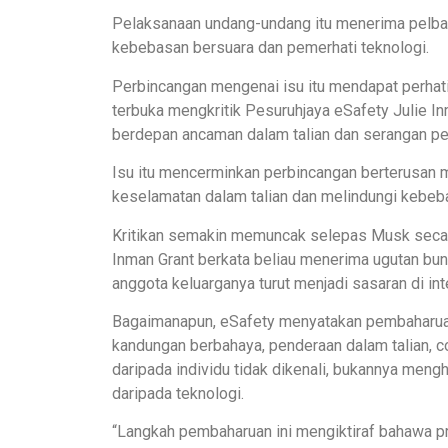
Pelaksanaan undang-undang itu menerima pelbag
kebebasan bersuara dan pemerhati teknologi.
Perbincangan mengenai isu itu mendapat perhati
terbuka mengkritik Pesuruhjaya eSafety Julie In
berdepan ancaman dalam talian dan serangan per
Isu itu mencerminkan perbincangan berterusan
keselamatan dalam talian dan melindungi kebeba
Kritikan semakin memuncak selepas Musk secara
Inman Grant berkata beliau menerima ugutan bun
anggota keluarganya turut menjadi sasaran di int
Bagaimanapun, eSafety menyatakan pembaharuan 
kandungan berbahaya, penderaan dalam talian, c
daripada individu tidak dikenali, bukannya me
daripada teknologi.
“Langkah pembaharuan ini mengiktiraf bahawa pr