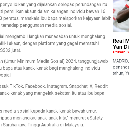
enyelidikan yang dijalankan selepas perundangan itu
i pemilikan akaun dalam kalangan individu bawah 16
3 peratus, manakala ibu bapa melaporkan kejayaan lebih
t terhadap penggunaan media sosial.
sial mengambil langkah munasabah untuk menghalang
Real M
liki akaun, dengan platform yang gagal mematuhi
Yan D
S$32 juta).
Utusan 
an (Umur Minimum Media Sosial) 2024, tanggungjawab
MADRID,
penanda
bu bapa atau kanak-kanak bagi menghalang individu
tahun, Y
osial.
asuk TikTok, Facebook, Instagram, Snapchat, X, Reddit
kanak-kanak yang mengelak sekatan itu atau ibu bapa
s media sosial kepada kanak-kanak bawah umur,
ipada menjangkau anak-anak kita,” menurut eSafety
 Suruhanjaya Tinggi Australia di Malaysia.