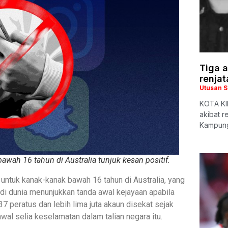
Tiga a
renjat
Utusan 
KOTA KIN
akibat r
Kampung
awah 16 tahun di Australia tunjuk kesan positif.
untuk kanak-kanak bawah 16 tahun di Australia, yang
i dunia menunjukkan tanda awal kejayaan apabila
 peratus dan lebih lima juta akaun disekat sejak
al selia keselamatan dalam talian negara itu.