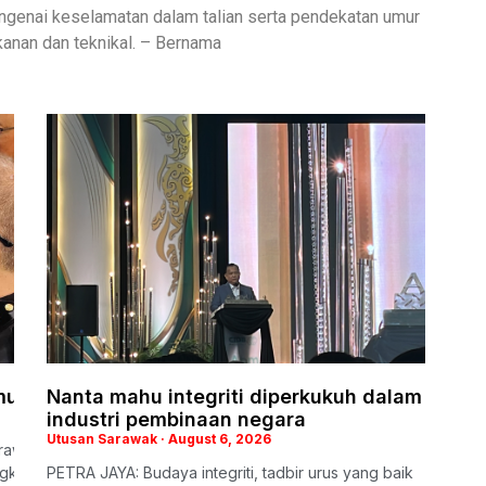
genai keselamatan dalam talian serta pendekatan umur
anan dan teknikal. – Bernama
mungkin tidak sempat digunakan PRN akan datang
Nanta mahu integriti diperkukuh dalam
industri pembinaan negara
Utusan Sarawak
August 6, 2026
rawak (GPS), Dato Sri Alexander Nanta Linggi kecewa kelewatan S
ungkinan besar 17 kerusi baharu itu tidak sempat digunakan pada Pil
PETRA JAYA: Budaya integriti, tadbir urus yang baik