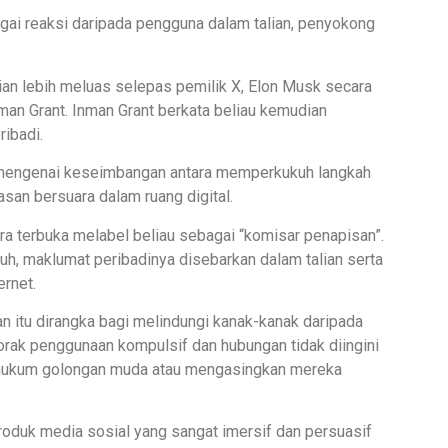
ai reaksi daripada pengguna dalam talian, penyokong
an lebih meluas selepas pemilik X, Elon Musk secara
man Grant. Inman Grant berkata beliau kemudian
ibadi.
 mengenai keseimbangan antara memperkukuh langkah
san bersuara dalam ruang digital.
 terbuka melabel beliau sebagai “komisar penapisan”.
uh, maklumat peribadinya disebarkan dalam talian serta
ernet.
itu dirangka bagi melindungi kanak-kanak daripada
orak penggunaan kompulsif dan hubungan tidak diingini
nghukum golongan muda atau mengasingkan mereka
oduk media sosial yang sangat imersif dan persuasif