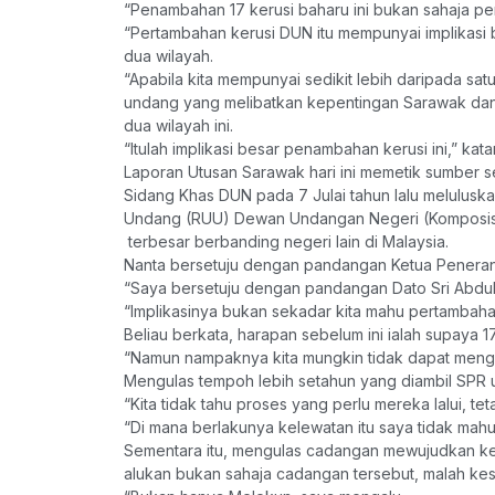
“Penambahan 17 kerusi baharu ini bukan sahaja 
“Pertambahan kerusi DUN itu mempunyai implikasi
dua wilayah.
“Apabila kita mempunyai sedikit lebih daripada sa
undang yang melibatkan kepentingan Sarawak dan S
dua wilayah ini.
“Itulah implikasi besar penambahan kerusi ini,” k
Laporan Utusan Sarawak hari ini memetik sumber 
Sidang Khas DUN pada 7 Julai tahun lalu melulus
Undang (RUU) Dewan Undangan Negeri (Komposisi
terbesar berbanding negeri lain di Malaysia.
Nanta bersetuju dengan pandangan Ketua Penerang
“Saya bersetuju dengan pandangan Dato Sri Abdul 
“Implikasinya bukan sekadar kita mahu pertambaha
Beliau berkata, harapan sebelum ini ialah supaya
“Namun nampaknya kita mungkin tidak dapat menggu
Mengulas tempoh lebih setahun yang diambil SPR 
“Kita tidak tahu proses yang perlu mereka lalui, te
“Di mana berlakunya kelewatan itu saya tidak mah
Sementara itu, mengulas cadangan mewujudkan ker
alukan bukan sahaja cadangan tersebut, malah kes