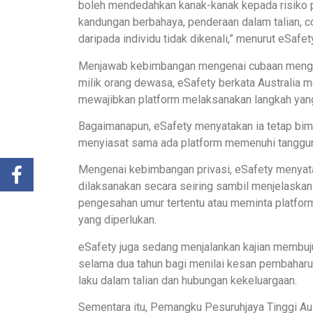
boleh mendedahkan kanak-kanak kepada risiko p
kandungan berbahaya, penderaan dalam talian, c
daripada individu tidak dikenali,” menurut eSafet
Menjawab kebimbangan mengenai cubaan mengela
milik orang dewasa, eSafety berkata Australia 
mewajibkan platform melaksanakan langkah yan
Bagaimanapun, eSafety menyatakan ia tetap bim
menyiasat sama ada platform memenuhi tanggun
Mengenai kebimbangan privasi, eSafety menyata
dilaksanakan secara seiring sambil menjelaskan
pengesahan umur tertentu atau meminta platfor
yang diperlukan.
eSafety juga sedang menjalankan kajian membuju
selama dua tahun bagi menilai kesan pembaharuan
laku dalam talian dan hubungan kekeluargaan.
Sementara itu, Pemangku Pesuruhjaya Tinggi Aus