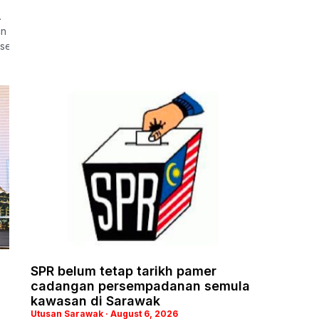
.
kini cadangan itu perlu melalui proses seterusnya di peringkat Pe
enarai penuh cadangan kawasan baharu yang tular kerana belum 
SPR belum tetap tarikh pamer
cadangan persempadanan semula
kawasan di Sarawak
Utusan Sarawak
August 6, 2026