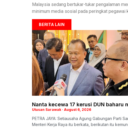
Malaysia sedang bertukar-tukar pengalaman men
minimum media sosial pada peringkat pegawai k
BERITA LAIN
Nanta kecewa 17 kerusi DUN baharu 
Utusan Sarawak
August 6, 2026
PETRA JAYA: Setiausaha Agung Gabungan Parti Sa
Menteri Kerja Raya itu berkata, berikutan itu kem