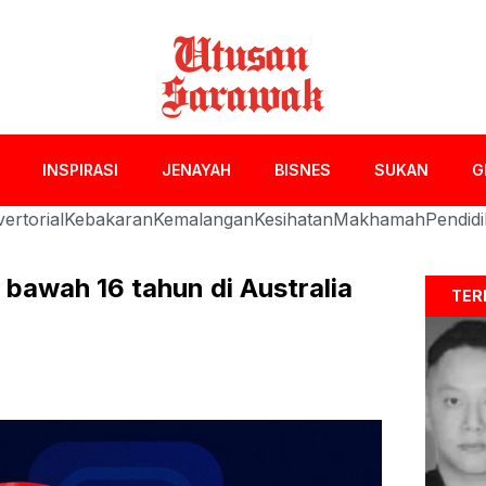
INSPIRASI
JENAYAH
BISNES
SUKAN
G
ertorial
Kebakaran
Kemalangan
Kesihatan
Makhamah
Pendid
 bawah 16 tahun di Australia
TER