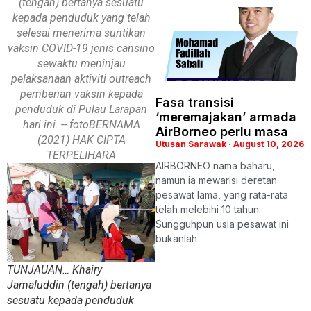
(tengah) bertanya sesuatu
kepada penduduk yang telah
selesai menerima suntikan
vaksin COVID-19 jenis cansino
sewaktu meninjau
pelaksanaan aktiviti outreach
pemberian vaksin kepada
Fasa transisi
penduduk di Pulau Larapan
‘meremajakan’ armada
hari ini. -- fotoBERNAMA
AirBorneo perlu masa
(2021) HAK CIPTA
Utusan Sarawak
August 10, 2026
TERPELIHARA
AIRBORNEO nama baharu,
namun ia mewarisi deretan
pesawat lama, yang rata-rata
telah melebihi 10 tahun.
Sungguhpun usia pesawat ini
bukanlah
TUNJAUAN… Khairy
Jamaluddin (tengah) bertanya
sesuatu kepada penduduk