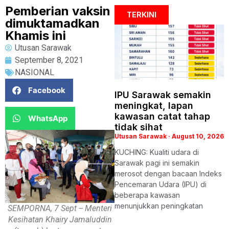
Pemberian vaksin
TERKINI
dimuktamadkan
Khamis ini
Utusan Sarawak
September 8, 2021
NASIONAL
Facebook
IPU Sarawak semakin
meningkat, lapan
kawasan catat tahap
WhatsApp
tidak sihat
Utusan Sarawak
August 10, 2026
KUCHING: Kualiti udara di
Sarawak pagi ini semakin
merosot dengan bacaan Indeks
Pencemaran Udara (IPU) di
beberapa kawasan
menunjukkan peningkatan
SEMPORNA, 7 Sept -- Menteri
Kesihatan Khairy Jamaluddin