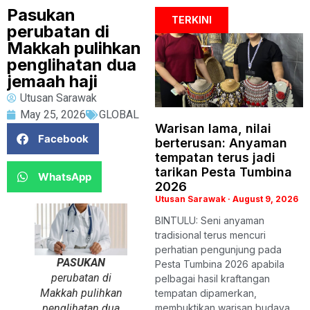
Pasukan
TERKINI
perubatan di
Makkah pulihkan
penglihatan dua
jemaah haji
Utusan Sarawak
May 25, 2026
GLOBAL
Warisan lama, nilai
Facebook
berterusan: Anyaman
tempatan terus jadi
tarikan Pesta Tumbina
WhatsApp
2026
Utusan Sarawak
August 9, 2026
BINTULU: Seni anyaman
tradisional terus mencuri
perhatian pengunjung pada
PASUKAN
Pesta Tumbina 2026 apabila
perubatan di
pelbagai hasil kraftangan
Makkah pulihkan
tempatan dipamerkan,
penglihatan dua
membuktikan warisan budaya