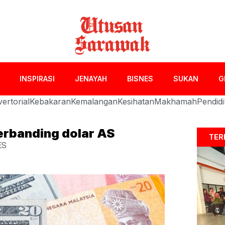
INSPIRASI
JENAYAH
BISNES
SUKAN
G
ertorial
Kebakaran
Kemalangan
Kesihatan
Makhamah
Pendid
berbanding dolar AS
TER
ES