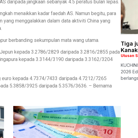
 AS daripada jangkaan sebanyak 4.5 peratus bulan lepas.
angkah menaikkan kadar faedah AS. Namun begitu, para
 yang menggalakkan dalam data aktiviti China yang
.
ampur berbanding sekumpulan mata wang utama.
Tiga 
Kanak
Jepun kepada 3.2786/2829 daripada 3.2816/2855 pada
Utusan 
 Singapura kepada 3.3144/3190 daripada 3.3162/3204
KUCHING
2026 Edi
ng euro kepada 4.7374/7433 daripada 4.7212/7265
berlangs
epada 5.3858/3925 daripada 5.3576/3636. – Bernama