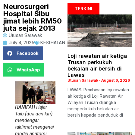
Neurosurgeri
TERKINI
Hospital Sibu
jimat lebih RM50
juta sejak 2013
Utusan Sarawak
July 4, 2026
KESIHATAN
Facebook
Loji rawatan air ketiga
Trusan perkukuh
bekalan air bersih di
WhatsApp
Lawas
Utusan Sarawak
August 6, 2026
LAWAS: Pembinaan loji rawatan
air ketiga di Loji Rawatan Air
Wilayah Trusan dijangka
HANIFAH
Hajar
memperkukuh bekalan air
Taib (dua dari kiri)
bersih kepada penduduk di
mendengar
taklimat mengenai
model anatomi