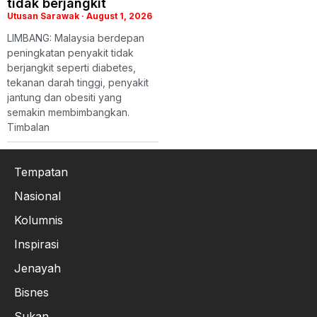
tidak berjangkit
Utusan Sarawak
August 1, 2026
LIMBANG: Malaysia berdepan
peningkatan penyakit tidak
berjangkit seperti diabetes,
tekanan darah tinggi, penyakit
jantung dan obesiti yang
semakin membimbangkan.
Timbalan
Tempatan
Nasional
Kolumnis
Inspirasi
Jenayah
Bisnes
Sukan