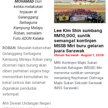
MOHAMAD
Duri
ketika melakukan
tinjauan di
Gelanggang
Serbaguna
Kampung Melayu
Lee Kim Shin sumbang
Roban, semalam.
RM10,000, suntik
Foto ADUN Kalaka
semangat kontinjen
MSSB Miri buru gelaran
ROBAN:
Masalah kebersihan
juara Sarawak
Gelanggang Serbaguna
Utusan Sarawak
August 7, 2026
Kampung Melayu Roban yang
MIRI: Kontinjen Majlis Sukan
dicemari najis burung akan
Sekolah Bahagian (MSSB) Miri
diberi perhatian segera bagi
menerima suntikan semangat
memastikan kemudahan itu
menjelang Kejohanan Olahraga
kekal selesa dan selamat
Majlis Sukan Sekolah Sarawak
(MSS Sarawak)
digunakan penduduk
setempat.
Ahli Dewan Undangan Negeri