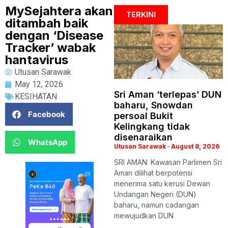
MySejahtera akan
TERKINI
ditambah baik
dengan ‘Disease
Tracker’ wabak
hantavirus
Utusan Sarawak
May 12, 2026
Sri Aman ‘terlepas’ DUN
KESIHATAN
baharu, Snowdan
Facebook
persoal Bukit
Kelingkang tidak
disenaraikan
WhatsApp
Utusan Sarawak
August 8, 2026
SRI AMAN: Kawasan Parlimen Sri
Aman dilihat berpotensi
menerima satu kerusi Dewan
Undangan Negeri (DUN)
baharu, namun cadangan
mewujudkan DUN