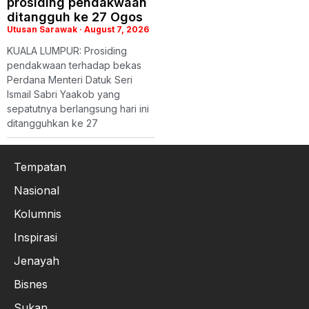
prosiding pendakwaan
ditangguh ke 27 Ogos
Utusan Sarawak
August 7, 2026
KUALA LUMPUR: Prosiding
pendakwaan terhadap bekas
Perdana Menteri Datuk Seri
Ismail Sabri Yaakob yang
sepatutnya berlangsung hari ini
ditangguhkan ke 27
Tempatan
Nasional
Kolumnis
Inspirasi
Jenayah
Bisnes
Sukan