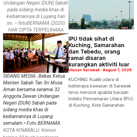
Undangan Negeri (DUN) Sabah
pada sidang media khas di
kediamannya di Luyang hari
ini. -- fotoBERNAMA (2020)
HAK CIPTA TERPELIHARA
IPU tidak sihat di
Kuching, Samarahan
dan Tebedu, orang
ramai disaran
kurangkan aktiviti luar
Utusan Sarawak
August 7, 2026
SIDANG MEDIA…Bekas Ketua
KUCHING: Kualiti udara di
Menteri Sabah Tan Sri Musa
beberapa kawasan di Sarawak
Aman bersama seramai 32
terus merosot apabila bacaan
Anggota Dewan Undangan
Indeks Pencemaran Udara (IPU)
Negeri (DUN) Sabah pada
di Kuching, Kota Samarahan
sidang media khas di
kediamannya di Luyang
semalam.• Foto BERNAMA
KOTA KINABALU: Konvoi