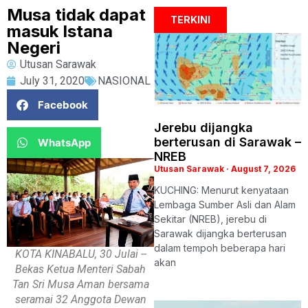
Musa tidak dapat
TERKINI
masuk Istana
Negeri
Utusan Sarawak
July 31, 2020
NASIONAL
Facebook
Jerebu dijangka
berterusan di Sarawak –
WhatsApp
NREB
Utusan Sarawak
August 7, 2026
KUCHING: Menurut kenyataan
Lembaga Sumber Asli dan Alam
Sekitar (NREB), jerebu di
Sarawak dijangka berterusan
dalam tempoh beberapa hari
KOTA KINABALU, 30 Julai --
akan
Bekas Ketua Menteri Sabah
Tan Sri Musa Aman bersama
seramai 32 Anggota Dewan