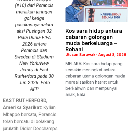
(#10) dari Perancis
meraikan jaringan
gol ketiga
pasukannya dalam
Kos sara hidup antara
aksi Pusingan 32
cabaran golongan
Piala Dunia FIFA
muda berkeluarga –
2026 antara
Rohani
Perancis dan
Utusan Sarawak
August 8, 2026
Sweden di Stadium
New York/New
MELAKA: Kos sara hidup yang
Jersey di East
semakin meningkat antara
Rutherford pada 30
cabaran utama golongan muda
merealisasikan hasrat untuk
Jun 2026. Foto
berkahwin dan mempunyai
AFP
anak, kata
EAST RUTHERFORD,
Amerika Syarikat:
Kylian
Mbappé berkata, Perancis
telah bersatu di belakang
jurulatih Didier Deschamps