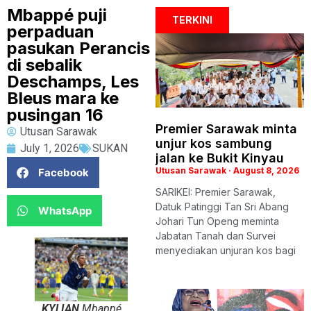
Mbappé puji
TERKINI
perpaduan
pasukan Perancis
di sebalik
Deschamps, Les
Bleus mara ke
pusingan 16
Premier Sarawak minta
Utusan Sarawak
unjur kos sambung
July 1, 2026
SUKAN
jalan ke Bukit Kinyau
Utusan Sarawak
August 8, 2026
Facebook
SARIKEI: Premier Sarawak,
Datuk Patinggi Tan Sri Abang
WhatsApp
Johari Tun Openg meminta
Jabatan Tanah dan Survei
menyediakan unjuran kos bagi
KYLIAN
Mbappé