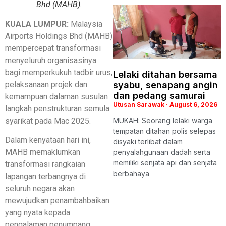
Bhd (MAHB).
KUALA LUMPUR:
Malaysia
Airports Holdings Bhd (MAHB)
mempercepat transformasi
menyeluruh organisasinya
bagi memperkukuh tadbir urus,
Lelaki ditahan bersama
pelaksanaan projek dan
syabu, senapang angin
dan pedang samurai
kemampuan dalaman susulan
Utusan Sarawak
August 6, 2026
langkah penstrukturan semula
syarikat pada Mac 2025.
MUKAH: Seorang lelaki warga
tempatan ditahan polis selepas
Dalam kenyataan hari ini,
disyaki terlibat dalam
MAHB memaklumkan
penyalahgunaan dadah serta
memiliki senjata api dan senjata
transformasi rangkaian
berbahaya
lapangan terbangnya di
seluruh negara akan
mewujudkan penambahbaikan
yang nyata kepada
pengalaman penumpang,