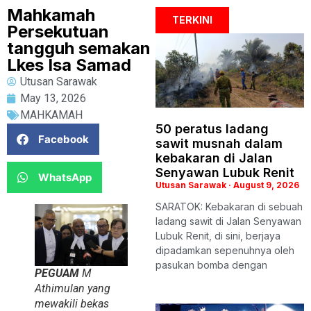
Mahkamah
TERKINI
Persekutuan
tangguh semakan
Lkes Isa Samad
Utusan Sarawak
May 13, 2026
MAHKAMAH
50 peratus ladang
Facebook
sawit musnah dalam
kebakaran di Jalan
Senyawan Lubuk Renit
WhatsApp
Utusan Sarawak
August 9, 2026
SARATOK: Kebakaran di sebuah
ladang sawit di Jalan Senyawan
Lubuk Renit, di sini, berjaya
dipadamkan sepenuhnya oleh
pasukan bomba dengan
PEGUAM
M
Athimulan yang
mewakili bekas