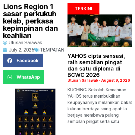
Lions Region 1
TERKINI
sasar perkukuh
kelab, perkasa
kepimpinan dan
keahlian
Utusan Sarawak
July 2, 2026
TEMPATAN
YAHOS cipta sensasi,
Facebook
raih sembilan pingat
dan satu diploma di
BCWC 2026
WhatsApp
Utusan Sarawak
August 9, 2026
KUCHING: Sekolah Kemahiran
YAHOS terus membuktikan
keupayaannya melahirkan bakat
kulinari berdaya saing apabila
berjaya membawa pulang
sembilan pingat serta satu