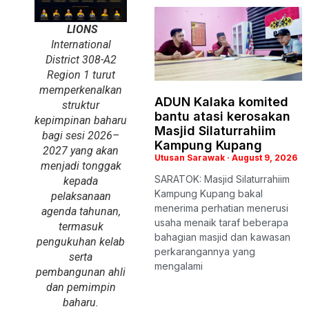
LIONS
International
District 308-A2
Region 1 turut
memperkenalkan
ADUN Kalaka komited
struktur
bantu atasi kerosakan
kepimpinan baharu
Masjid Silaturrahiim
bagi sesi 2026–
Kampung Kupang
2027 yang akan
Utusan Sarawak
August 9, 2026
menjadi tonggak
SARATOK: Masjid Silaturrahiim
kepada
Kampung Kupang bakal
pelaksanaan
menerima perhatian menerusi
agenda tahunan,
usaha menaik taraf beberapa
termasuk
bahagian masjid dan kawasan
pengukuhan kelab
perkarangannya yang
serta
mengalami
pembangunan ahli
dan pemimpin
baharu.