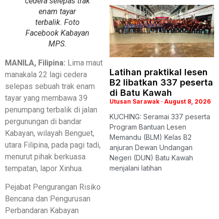
cedera selepas trak
enam tayar
terbalik. Foto
Facebook Kabayan
MPS.
MANILA, Filipina:
Lima maut
Latihan praktikal lesen
manakala 22 lagi cedera
B2 libatkan 337 peserta
selepas sebuah trak enam
di Batu Kawah
tayar yang membawa 39
Utusan Sarawak
August 8, 2026
penumpang terbalik di jalan
KUCHING: Seramai 337 peserta
pergunungan di bandar
Program Bantuan Lesen
Kabayan, wilayah Benguet,
Memandu (BLM) Kelas B2
utara Filipina, pada pagi tadi,
anjuran Dewan Undangan
menurut pihak berkuasa
Negeri (DUN) Batu Kawah
tempatan, lapor Xinhua.
menjalani latihan
Pejabat Pengurangan Risiko
Bencana dan Pengurusan
Perbandaran Kabayan