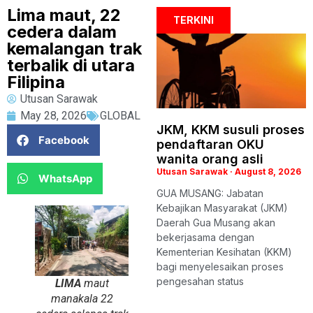
Lima maut, 22
TERKINI
cedera dalam
kemalangan trak
terbalik di utara
Filipina
Utusan Sarawak
May 28, 2026
GLOBAL
JKM, KKM susuli proses
Facebook
pendaftaran OKU
wanita orang asli
Utusan Sarawak
August 8, 2026
WhatsApp
GUA MUSANG: Jabatan
Kebajikan Masyarakat (JKM)
Daerah Gua Musang akan
bekerjasama dengan
Kementerian Kesihatan (KKM)
bagi menyelesaikan proses
pengesahan status
LIMA
maut
manakala 22