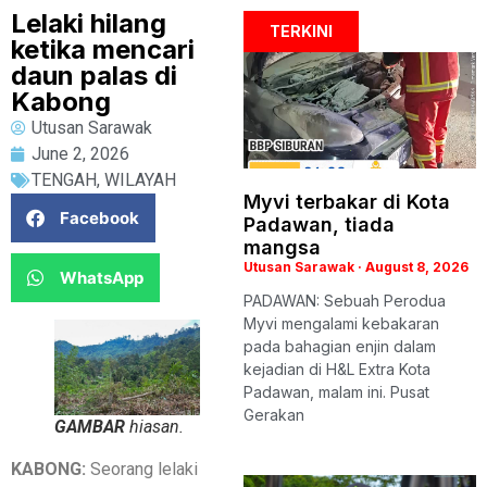
Lelaki hilang
TERKINI
ketika mencari
daun palas di
Kabong
Utusan Sarawak
June 2, 2026
TENGAH
,
WILAYAH
Myvi terbakar di Kota
Facebook
Padawan, tiada
mangsa
Utusan Sarawak
August 8, 2026
WhatsApp
PADAWAN: Sebuah Perodua
Myvi mengalami kebakaran
pada bahagian enjin dalam
kejadian di H&L Extra Kota
Padawan, malam ini. Pusat
Gerakan
GAMBAR
hiasan.
KABONG:
Seorang lelaki