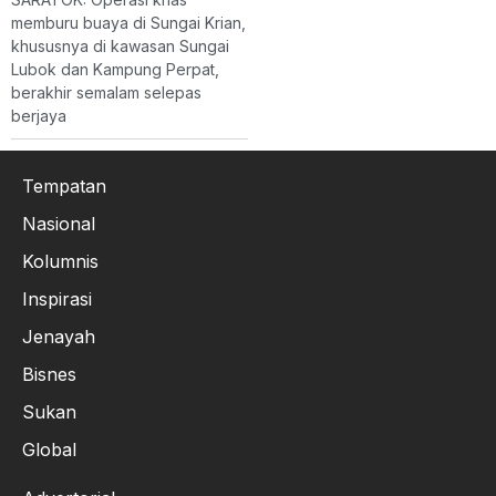
memburu buaya di Sungai Krian,
khususnya di kawasan Sungai
Lubok dan Kampung Perpat,
berakhir semalam selepas
berjaya
Tempatan
Nasional
Kolumnis
Inspirasi
Jenayah
Bisnes
Sukan
Global