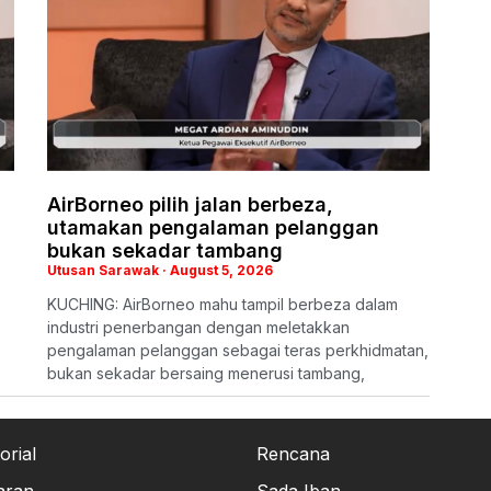
AirBorneo pilih jalan berbeza,
utamakan pengalaman pelanggan
bukan sekadar tambang
Utusan Sarawak
August 5, 2026
KUCHING: AirBorneo mahu tampil berbeza dalam
industri penerbangan dengan meletakkan
pengalaman pelanggan sebagai teras perkhidmatan,
bukan sekadar bersaing menerusi tambang,
orial
Rencana
aran
Sada Iban