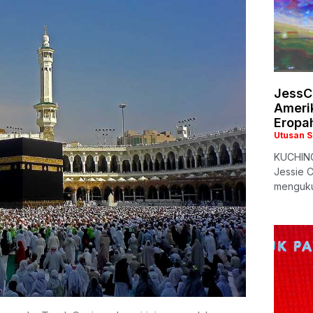
JessC
Ameri
Eropa
Utusan 
KUCHING:
Jessie C
menguku