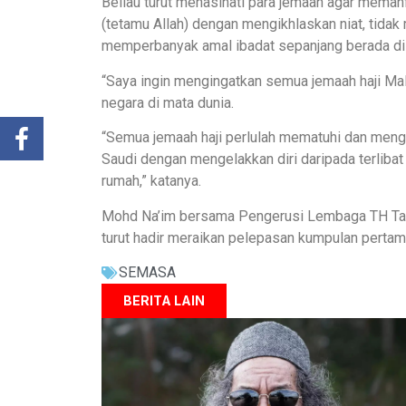
Beliau turut menasihati para jemaah agar mema
(tetamu Allah) dengan mengikhlaskan niat, tida
memperbanyak amal ibadat sepanjang berada di 
“Saya ingin mengingatkan semua jemaah haji Mal
negara di mata dunia.
“Semua jemaah haji perlulah mematuhi dan meng
Saudi dengan mengelakkan diri daripada terlibat
rumah,” katanya.
Mohd Na’im bersama Pengerusi Lembaga TH Tan 
turut hadir meraikan pelepasan kumpulan pertama
SEMASA
BERITA LAIN