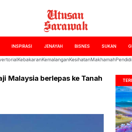
INSPIRASI
JENAYAH
BISNES
SUKAN
G
ertorial
Kebakaran
Kemalangan
Kesihatan
Makhamah
Pendid
i Malaysia berlepas ke Tanah
TER