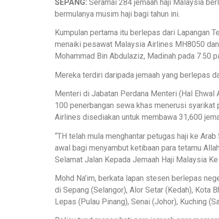
SEPANG:
Seramai 284 jemaah haji Malaysia ber
bermulanya musim haji bagi tahun ini.
Kumpulan pertama itu berlepas dari Lapangan T
menaiki pesawat Malaysia Airlines MH8050 dan 
Mohammad Bin Abdulaziz, Madinah pada 7.50 pag
Mereka terdiri daripada jemaah yang berlepas da
Menteri di Jabatan Perdana Menteri (Hal Ehwal
100 penerbangan sewa khas menerusi syarikat 
Airlines disediakan untuk membawa 31,600 jemaa
“TH telah mula menghantar petugas haji ke Arab
awal bagi menyambut ketibaan para tetamu Allah
Selamat Jalan Kepada Jemaah Haji Malaysia Ke
Mohd Na’im, berkata lapan stesen berlepas neger
di Sepang (Selangor), Alor Setar (Kedah), Kota 
Lepas (Pulau Pinang), Senai (Johor), Kuching (S