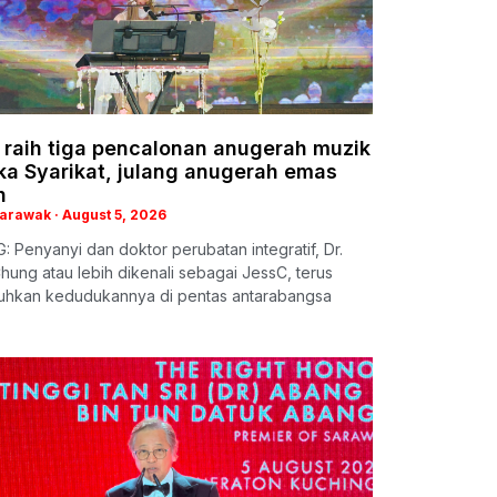
 raih tiga pencalonan anugerah muzik
ka Syarikat, julang anugerah emas
h
Sarawak
August 5, 2026
 Penyanyi dan doktor perubatan integratif, Dr.
hung atau lebih dikenali sebagai JessC, terus
hkan kedudukannya di pentas antarabangsa