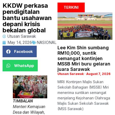
KKDW perkasa
TERKINI
pendigitalan
bantu usahawan
depani krisis
bekalan global
Utusan Sarawak
May 14, 2026
NASIONAL
Lee Kim Shin sumbang
Facebook
RM10,000, suntik
semangat kontinjen
MSSB Miri buru gelaran
WhatsApp
juara Sarawak
Utusan Sarawak
August 7, 2026
MIRI: Kontinjen Majlis Sukan
Sekolah Bahagian (MSSB) Miri
menerima suntikan semangat
menjelang Kejohanan Olahraga
TIMBALAN
Majlis Sukan Sekolah Sarawak
Menteri Kemajuan
(MSS Sarawak)
Desa dan Wilayah,