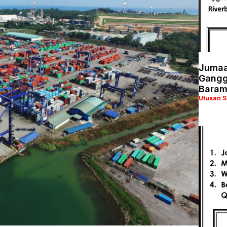
Jumaa
Ganggu
Baram
Utusan 