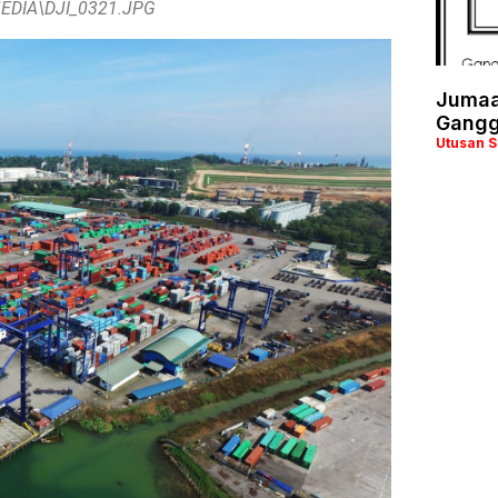
EDIA\DJI_0321.JPG
Jumaa
Gangg
Utusan 