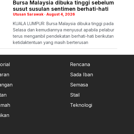
Bursa Malaysia dibuka tinggi sebelum
susut susulan sentimen berhati-hati
Utusan Sarawak
August 4, 2026
KUALA LUMPUR: Bursa Malaysia dibuka tinggi pada
Selasa dan kemudiannya menyusut apabila pelabur
terus mengambil pendekatan berhati-hati berikutan
ketidaktentuan yang masih berterusan
orial
Rencana
aran
Sada Iban
angan
Semasa
tan
Stail
amah
Teknologi
ikan