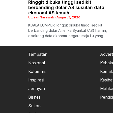
Ringgit dibuka tinggi sedikit
berbanding dolar AS susulan data
ekonomi AS lemah
Utusan Sarawak
August 5, 2026
KUALA LUMPUR: Ringgit dibuka tinggi sedikit
berbanding dolar Amerika Syarikat (AS) hari ini,
disokong data ekonomi negara maju itu yang
Tempatan
Advert
Nasional
Kebak
Kolumnis
Kemal
Inspirasi
Kesiha
Jenayah
Mahk
Bisnes
Pendid
Sukan