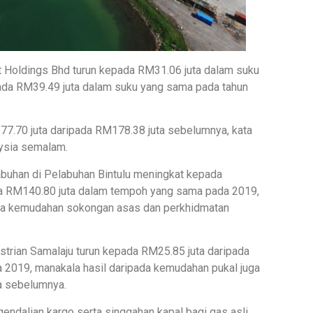
 Holdings Bhd turun kepada RM31.06 juta dalam suku
ada RM39.49 juta dalam suku yang sama pada tahun
77.70 juta daripada RM178.38 juta sebelumnya, kata
ysia semalam.
abuhan di Pelabuhan Bintulu meningkat kepada
a RM140.80 juta dalam tempoh yang sama pada 2019,
ada kemudahan sokongan asas dan perkhidmatan
strian Samalaju turun kepada RM25.85 juta daripada
 2019, manakala hasil daripada kemudahan pukal juga
a sebelumnya.
ndalian kargo serta singgahan kapal bagi gas asli