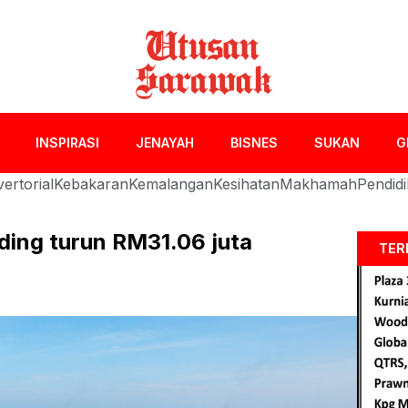
INSPIRASI
JENAYAH
BISNES
SUKAN
G
ertorial
Kebakaran
Kemalangan
Kesihatan
Makhamah
Pendid
ding turun RM31.06 juta
TER