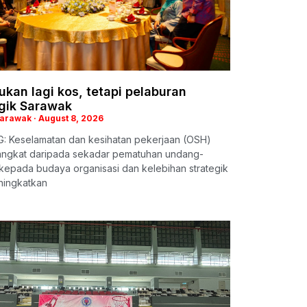
kan lagi kos, tetapi pelaburan
egik Sarawak
Sarawak
August 8, 2026
: Keselamatan dan kesihatan pekerjaan (OSH)
iangkat daripada sekadar pematuhan undang-
kepada budaya organisasi dan kelebihan strategik
ningkatkan