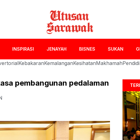
INSPIRASI
JENAYAH
BISNES
SUKAN
G
ertorial
Kebakaran
Kemalangan
Kesihatan
Makhamah
Pendid
rkasa pembangunan pedalaman
TER
N