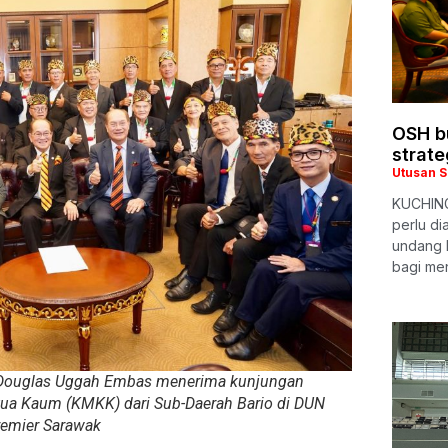
OSH bu
strat
Utusan 
KUCHING
perlu d
undang 
bagi me
 Douglas Uggah Embas menerima kunjungan
tua Kaum (KMKK) dari Sub-Daerah Bario di DUN
remier Sarawak