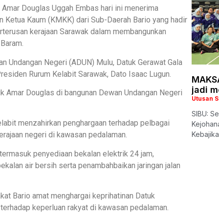
 Amar Douglas Uggah Embas hari ini menerima
n Ketua Kaum (KMKK) dari Sub-Daerah Bario yang hadir
rterusan kerajaan Sarawak dalam membangunkan
 Baram.
ewan Undangan Negeri (ADUN) Mulu, Datuk Gerawat Gala
esiden Rurum Kelabit Sarawak, Dato Isaac Lugun.
MAKSA
jadi 
tuk Amar Douglas di bangunan Dewan Undangan Negeri
Utusan 
SIBU: Se
elabit menzahirkan penghargaan terhadap pelbagai
Kejohana
kerajaan negeri di kawasan pedalaman.
Kebajik
termasuk penyediaan bekalan elektrik 24 jam,
ekalan air bersih serta penambahbaikan jaringan jalan
at Bario amat menghargai keprihatinan Datuk
terhadap keperluan rakyat di kawasan pedalaman.