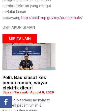
nombor telefon yang diragui
melalui laman
sesawang
http://ccid.rmp.gov.my/semakmule/
Oleh AKUN GIMAN
BERITA LAIN
Polis Bau siasat kes
pecah rumah, wayar
elektrik dicuri
Utusan Sarawak
August 6, 2026
BAU: Polis sedang menyiasat
satu kes pecah rumah di
Kampung Pejiru yang