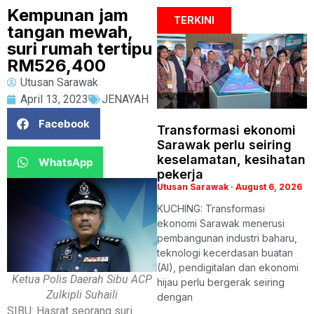
Kempunan jam
TERKINI
tangan mewah,
suri rumah tertipu
RM526,400
Utusan Sarawak
April 13, 2023
JENAYAH
Facebook
Transformasi ekonomi
Sarawak perlu seiring
keselamatan, kesihatan
WhatsApp
pekerja
Utusan Sarawak
August 6, 2026
KUCHING: Transformasi
ekonomi Sarawak menerusi
pembangunan industri baharu,
teknologi kecerdasan buatan
(AI), pendigitalan dan ekonomi
Ketua Polis Daerah Sibu ACP
hijau perlu bergerak seiring
Zulkipli Suhaili
dengan
SIBU: Hasrat seorang suri