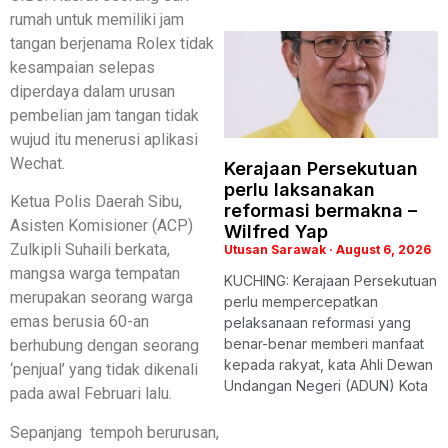
rumah untuk memiliki jam
tangan berjenama Rolex tidak
kesampaian selepas
diperdaya dalam urusan
pembelian jam tangan tidak
wujud itu menerusi aplikasi
Wechat.
Kerajaan Persekutuan
perlu laksanakan
Ketua Polis Daerah Sibu,
reformasi bermakna –
Asisten Komisioner (ACP)
Wilfred Yap
Zulkipli Suhaili berkata,
Utusan Sarawak
August 6, 2026
mangsa warga tempatan
KUCHING: Kerajaan Persekutuan
merupakan seorang warga
perlu mempercepatkan
emas berusia 60-an
pelaksanaan reformasi yang
benar-benar memberi manfaat
berhubung dengan seorang
kepada rakyat, kata Ahli Dewan
‘penjual’ yang tidak dikenali
Undangan Negeri (ADUN) Kota
pada awal Februari lalu.
Sepanjang tempoh berurusan,