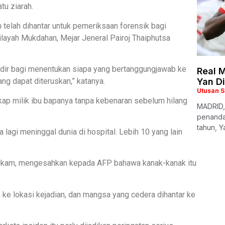
tu ziarah.
telah dihantar untuk pemeriksaan forensik bagi
ilayah Mukdahan, Mejar Jeneral Pairoj Thaiphutsa
adir bagi menentukan siapa yang bertanggungjawab ke
Real M
ng dapat diteruskan,” katanya.
Yan D
Utusan 
ikap milik ibu bapanya tanpa kebenaran sebelum hilang
MADRID,
.
penanda
tahun, Y
 lagi meninggal dunia di hospital. Lebih 10 yang lain
ngkam, mengesahkan kepada AFP bahawa kanak-kanak itu
e lokasi kejadian, dan mangsa yang cedera dihantar ke