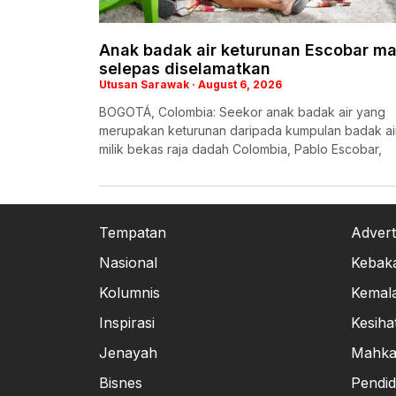
Anak badak air keturunan Escobar ma
selepas diselamatkan
Utusan Sarawak
August 6, 2026
BOGOTÁ, Colombia: Seekor anak badak air yang
merupakan keturunan daripada kumpulan badak ai
milik bekas raja dadah Colombia, Pablo Escobar,
Tempatan
Advert
Nasional
Kebak
Kolumnis
Kemal
Inspirasi
Kesiha
Jenayah
Mahk
Bisnes
Pendid