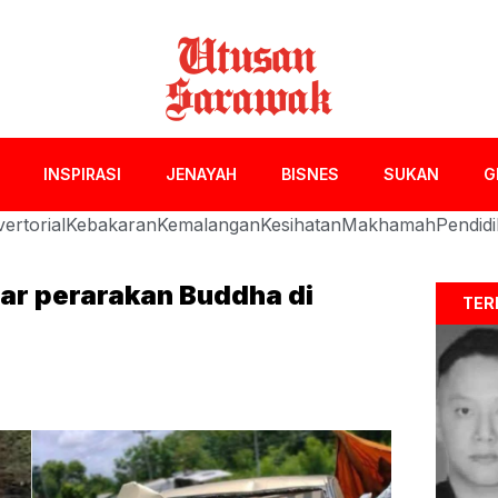
INSPIRASI
JENAYAH
BISNES
SUKAN
G
ertorial
Kebakaran
Kemalangan
Kesihatan
Makhamah
Pendid
ar perarakan Buddha di
TER