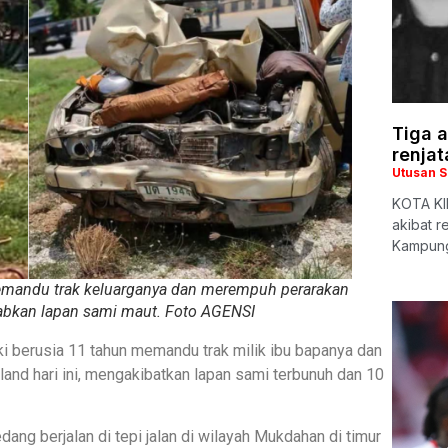
Tiga a
renjat
Utusan 
KOTA KIN
akibat r
Kampung
memandu trak keluarganya dan merempuh perarakan
abkan lapan sami maut. Foto AGENSI
i berusia 11 tahun memandu trak milik ibu bapanya dan
nd hari ini, mengakibatkan lapan sami terbunuh dan 10
ng berjalan di tepi jalan di wilayah Mukdahan di timur