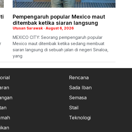
ti
Pempengaruh popular Mexico maut
ditembak ketika siaran langsung
Utusan Sarawak
August 6, 2026
MEXICO CITY: Seorang pempengaruh popular
r
Mexico maut ditembak ketika sedang membuat
siaran langsung di sebuah jalan di negeri Sinaloa,
yang
orial
Rencana
aran
Sada Iban
angan
Semasa
tan
Stail
amah
Teknologi
ikan