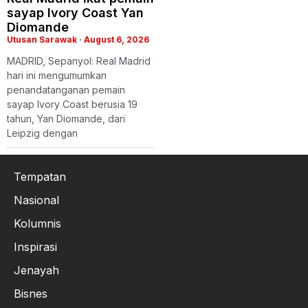
sayap Ivory Coast Yan
Diomande
Utusan Sarawak
August 6, 2026
MADRID, Sepanyol: Real Madrid
hari ini mengumumkan
penandatanganan pemain
sayap Ivory Coast berusia 19
tahun, Yan Diomande, dari
Leipzig dengan
Tempatan
Nasional
Kolumnis
Inspirasi
Jenayah
Bisnes