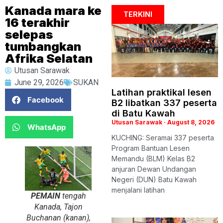
Kanada mara ke
TERKINI
16 terakhir
selepas
tumbangkan
Afrika Selatan
Utusan Sarawak
June 29, 2026
SUKAN
Latihan praktikal lesen
Facebook
B2 libatkan 337 peserta
di Batu Kawah
Utusan Sarawak
August 8, 2026
WhatsApp
KUCHING: Seramai 337 peserta
Program Bantuan Lesen
Memandu (BLM) Kelas B2
anjuran Dewan Undangan
Negeri (DUN) Batu Kawah
menjalani latihan
PEMAIN
tengah
Kanada, Tajon
Buchanan (kanan),