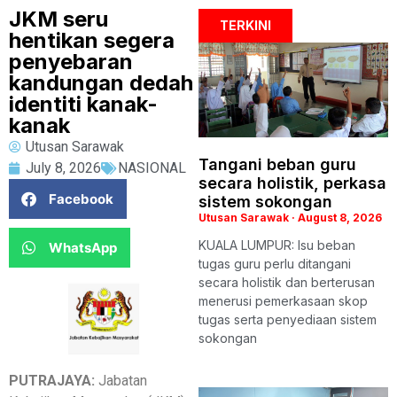
JKM seru
TERKINI
hentikan segera
penyebaran
kandungan dedah
identiti kanak-
kanak
Utusan Sarawak
Tangani beban guru
July 8, 2026
NASIONAL
secara holistik, perkasa
Facebook
sistem sokongan
Utusan Sarawak
August 8, 2026
KUALA LUMPUR: Isu beban
WhatsApp
tugas guru perlu ditangani
secara holistik dan berterusan
menerusi pemerkasaan skop
tugas serta penyediaan sistem
sokongan
PUTRAJAYA:
Jabatan