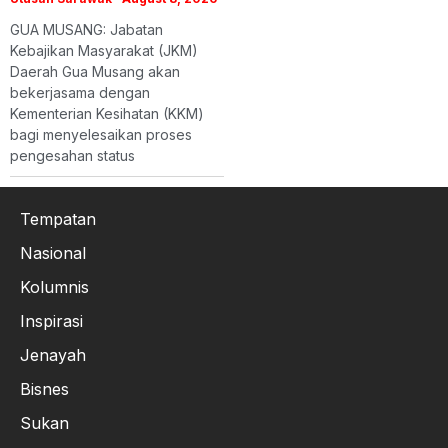
GUA MUSANG: Jabatan
Kebajikan Masyarakat (JKM)
Daerah Gua Musang akan
bekerjasama dengan
Kementerian Kesihatan (KKM)
bagi menyelesaikan proses
pengesahan status
Tempatan
Nasional
Kolumnis
Inspirasi
Jenayah
Bisnes
Sukan