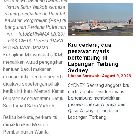
Menteri Pertahanan Datuk Seri
Ismail Sabri Yaakob semasa
sidang media harian Perintah
Kawalan Pergerakan (PKP) di
bangunan Perdana Putra hari
ini. --fotoBERNAMA (2020)
HAK CIPTA TERPELIHARA
Kru cedera, dua
PUTRAJAYA: Jabatan
pesawat nyaris
Kebajikan Masyarakat (JKM)
bertembung di
menafikan wujud pengagihan
Lapangan Terbang
bantuan bakul makanan
Sydney
Utusan Sarawak
August 9, 2026
dengan nilai rendah seperti
didakwa sesetengah pihak
SYDNEY: Seorang anggota kru
ketika ini, kata Menteri Kanan
cedera dalam insiden nyaris
bertembung membabitkan
(Kluster Keselamatan) Datuk
pesawat Jetstar Airways dan
Seri Ismail Sabri Yaakob.
Qatar Airways di landasan
Beliau berkata, perkara itu
Lapangan Terbang
dimaklumkan Menteri
Pembangunan Wanita,