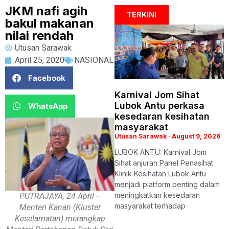
JKM nafi agih
TERKINI
bakul makanan
nilai rendah
Utusan Sarawak
April 25, 2020
NASIONAL
Facebook
Karnival Jom Sihat
Lubok Antu perkasa
WhatsApp
kesedaran kesihatan
masyarakat
Utusan Sarawak
August 9, 2026
LUBOK ANTU: Karnival Jom
Sihat anjuran Panel Penasihat
Klinik Kesihatan Lubok Antu
menjadi platform penting dalam
meningkatkan kesedaran
PUTRAJAYA, 24 April --
masyarakat terhadap
Menteri Kanan (Kluster
Keselamatan) merangkap