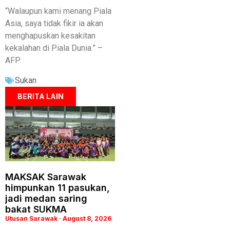
“Walaupun kami menang Piala
Asia, saya tidak fikir ia akan
menghapuskan kesakitan
kekalahan di Piala Dunia.” –
AFP
Sukan
BERITA LAIN
MAKSAK Sarawak
himpunkan 11 pasukan,
jadi medan saring
bakat SUKMA
Utusan Sarawak
August 8, 2026