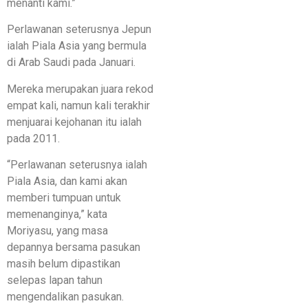
menanti kami.”
Perlawanan seterusnya Jepun
ialah Piala Asia yang bermula
di Arab Saudi pada Januari.
Mereka merupakan juara rekod
empat kali, namun kali terakhir
menjuarai kejohanan itu ialah
pada 2011.
“Perlawanan seterusnya ialah
Piala Asia, dan kami akan
memberi tumpuan untuk
memenanginya,” kata
Moriyasu, yang masa
depannya bersama pasukan
masih belum dipastikan
selepas lapan tahun
mengendalikan pasukan.