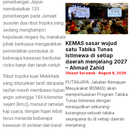
penerbangan Jepun
membatalkan 120
penerbangan pada Jumaat
susulan dua ribut tropika yang
sedang menghampiri
kepulauan negara itu, manakala
KEMAS sasar wujud
pihak berkuasa mengarahkan
satu Tabika Tunas
pemindahan penduduk di
Istimewa di setiap
beberapa kawasan berikutan
daerah menjelang 2027
risiko banjir dan tanah runtuh.
– Ahmad Zahid
Utusan Sarawak
August 6, 2026
Ribut tropika kuat Mekkhala
PUTRAJAYA: Jabatan Kemajuan
yang diturunkan taraf daripada
Masyarakat (KEMAS) akan
taufan masih membawa tiupan
memperluaskan Program Tabika
angin sehingga 144 kilometer
Tunas Istimewa dengan
sejam (km/j), menurut ramalan
mewujudkan sekurang-
kaji cuaca, dengan hujan lebat
kurangnya sebuah tabika
terus melanda beberapa
seumpama itu di setiap daerah
menjelang
kawasan di selatan dan barat