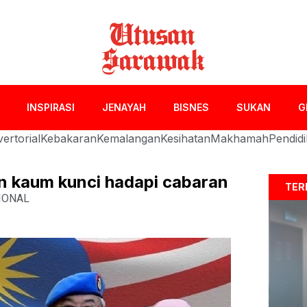
INSPIRASI
JENAYAH
BISNES
SUKAN
G
ertorial
Kebakaran
Kemalangan
Kesihatan
Makhamah
Pendid
an kaum kunci hadapi cabaran
TER
IONAL