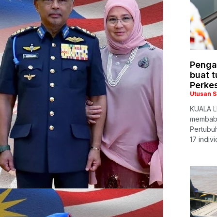
Penga
buat 
Perke
Utusan 
KUALA L
membabit
Pertubu
17 indiv