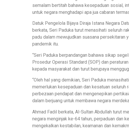
semalam bertitah bahawa kesepaduan sosial, int
untuk negara menghadapi apa jua cabaran terma
Datuk Pengelola Bijaya Diraja Istana Negara D
berkata, Seri Paduka turut menasihati seluruh rak
padu dalam mewujudkan suasana persekitaran 
pandemik itu.
“Seri Paduka berpandangan bahawa sikap segeli
Prosedur Operasi Standard (SOP) dan peratura
kepada masyarakat dan turut berupaya mengguga
“Oleh hal yang demikian, Seri Paduka menasih
memerlukan kesepaduan dan kesatuan seluruh r
perbezaan pendapat dan mengenepikan pertikaian
dalam berjuang untuk membawa negara merdeka 
Ahmad Fadil berkata, Al-Sultan Abdullah turut 
negara menginjak ke-64 tahun, perpaduan dan k
mengekalkan kestabilan, keamanan dan kemakmu