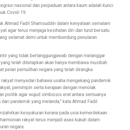
egrasi nasional dan perpaduan antara kaum adalah kunci
suk Covid-19.
atuk Ahmad Fadil Shamsuddin dalam kenyataan semalam
yat agar terus menjaga kesihatan diri dan turut bersatu
yang selamat demi untuk membendung penularan
ntir yang tidak bertanggungjawab dengan melanggar
n yang telah ditetapkan akan hanya membawa musibah
t pelan pemulihan negara yang telah dirangka.
ati rakyat menyedari bahawa usaha mengekang pandemik
akyat, pemimpin serta kerajaan dengan menolak
 politik agar wujud simbiosis erat antara semuanya
dari pandemik yang melanda,” kata Ahmad Fadil.
menzahirkan kesyukuran kerana pada usia kemerdekaan
eharmonian rakyat terus menjadi asas kukuh dalam
ran negara.