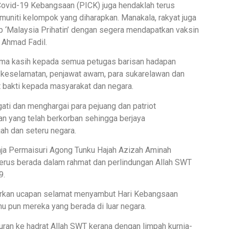
Covid-19 Kebangsaan (PICK) juga hendaklah terus
uniti kelompok yang diharapkan. Manakala, rakyat juga
p ‘Malaysia Prihatin’ dengan segera mendapatkan vaksin
a Ahmad Fadil.
rima kasih kepada semua petugas barisan hadapan
 keselamatan, penjawat awam, para sukarelawan dan
 bakti kepada masyarakat dan negara.
ati dan menghargai para pejuang dan patriot
n yang telah berkorban sehingga berjaya
ah dan seteru negara.
Raja Permaisuri Agong Tunku Hajah Azizah Aminah
erus berada dalam rahmat dan perlindungan Allah SWT
9.
ahirkan ucapan selamat menyambut Hari Kebangsaan
hu pun mereka yang berada di luar negara.
uran ke hadrat Allah SWT kerana dengan limpah kurnia-