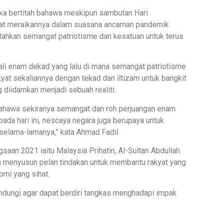
duka bertitah bahawa meskipun sambutan Hari
kyat meraikannya dalam suasana ancaman pandemik
ahkan semangat patriotisme dan kesatuan untuk terus
li enam dekad yang lalu di mana semangat patriotisme
kyat sekaliannya dengan tekad dan iltizam untuk bangkit
diidamkan menjadi sebuah realiti.
bahawa sekiranya semangat dan roh perjuangan enam
pada hari ini, nescaya negara juga berupaya untuk
elama-lamanya,” kata Ahmad Fadil.
an 2021 iaitu Malaysia Prihatin, Al-Sultan Abdullah
an menyusun pelan tindakan untuk membantu rakyat yang
mi yang sihat.
lindungi agar dapat berdiri tangkas menghadapi impak