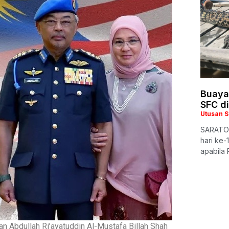
Buaya 
SFC di
Utusan 
SARATOK
hari ke-
apabila
 Abdullah Ri’ayatuddin Al-Mustafa Billah Shah