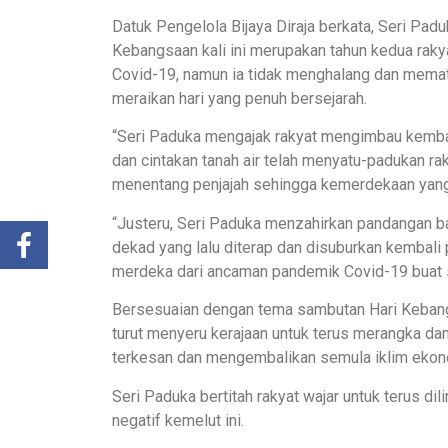
Datuk Pengelola Bijaya Diraja berkata, Seri Pa
Kebangsaan kali ini merupakan tahun kedua ra
Covid-19, namun ia tidak menghalang dan memat
meraikan hari yang penuh bersejarah.
“Seri Paduka mengajak rakyat mengimbau kemba
dan cintakan tanah air telah menyatu-padukan ra
menentang penjajah sehingga kemerdekaan yang 
“Justeru, Seri Paduka menzahirkan pandangan 
dekad yang lalu diterap dan disuburkan kembali 
merdeka dari ancaman pandemik Covid-19 buat s
Bersesuaian dengan tema sambutan Hari Kebangsa
turut menyeru kerajaan untuk terus merangka d
terkesan dan mengembalikan semula iklim ekono
Seri Paduka bertitah rakyat wajar untuk terus di
negatif kemelut ini.