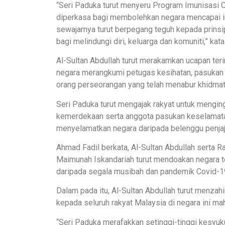
“Seri Paduka turut menyeru Program Imunisasi 
diperkasa bagi membolehkan negara mencapai im
sewajarnya turut berpegang teguh kepada prinsi
bagi melindungi diri, keluarga dan komuniti,” kat
Al-Sultan Abdullah turut merakamkan ucapan te
negara merangkumi petugas kesihatan, pasukan
orang perseorangan yang telah menabur khidmat
Seri Paduka turut mengajak rakyat untuk menging
kemerdekaan serta anggota pasukan keselamata
menyelamatkan negara daripada belenggu penjaj
Ahmad Fadil berkata, Al-Sultan Abdullah serta 
Maimunah Iskandariah turut mendoakan negara t
daripada segala musibah dan pandemik Covid-1
Dalam pada itu, Al-Sultan Abdullah turut menz
kepada seluruh rakyat Malaysia di negara ini ma
“Seri Paduka merafakkan setinggi-tinggi kesyuk