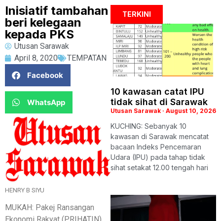
Inisiatif tambahan
TERKINI
beri kelegaan
kepada PKS
Utusan Sarawak
April 8, 2020
TEMPATAN
Facebook
10 kawasan catat IPU
tidak sihat di Sarawak
WhatsApp
Utusan Sarawak
August 10, 2026
KUCHING: Sebanyak 10
kawasan di Sarawak mencatat
bacaan Indeks Pencemaran
Udara (IPU) pada tahap tidak
sihat setakat 12.00 tengah hari
HENRY B SIYU
MUKAH: Pakej Ransangan
Ekonomi Rakyat (PRIHATIN)