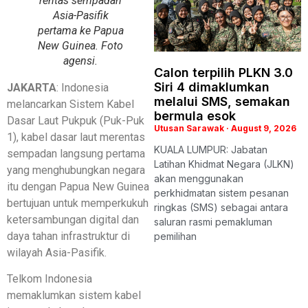
rentas sempadan
Asia-Pasifik
pertama ke Papua
New Guinea. Foto
agensi.
Calon terpilih PLKN 3.0
Siri 4 dimaklumkan
JAKARTA
: Indonesia
melalui SMS, semakan
melancarkan Sistem Kabel
bermula esok
Dasar Laut Pukpuk (Puk-Puk
Utusan Sarawak
August 9, 2026
1), kabel dasar laut merentas
KUALA LUMPUR: Jabatan
sempadan langsung pertama
Latihan Khidmat Negara (JLKN)
yang menghubungkan negara
akan menggunakan
itu dengan Papua New Guinea
perkhidmatan sistem pesanan
bertujuan untuk memperkukuh
ringkas (SMS) sebagai antara
ketersambungan digital dan
saluran rasmi pemakluman
daya tahan infrastruktur di
pemilihan
wilayah Asia-Pasifik.
Telkom Indonesia
memaklumkan sistem kabel